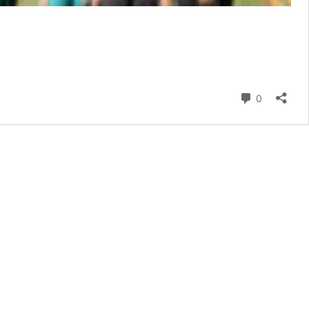
Comentári
0