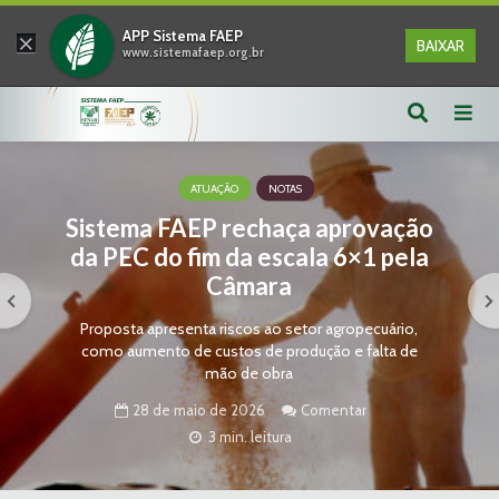
×
APP Sistema FAEP
BAIXAR
www.sistemafaep.org.br
ATUAÇÃO
NOTAS
Sistema FAEP rechaça aprovação
da PEC do fim da escala 6×1 pela
Câmara
Proposta apresenta riscos ao setor agropecuário,
como aumento de custos de produção e falta de
mão de obra
28 de maio de 2026
Comentar
3 min. leitura