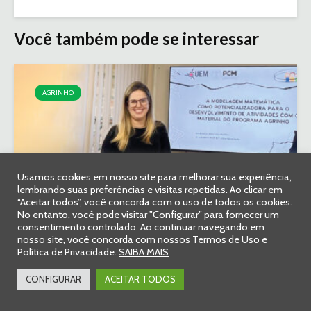
Você também pode se interessar
AGRINHO
Usamos cookies em nosso site para melhorar sua experiência,
lembrando suas preferências e visitas repetidas. Ao clicar em
Agrinho inspira tese de doutorado
“Aceitar todos”, você concorda com o uso de todos os cookies.
sobre qualidade da água no meio...
No entanto, você pode visitar "Configurar" para fornecer um
consentimento controlado. Ao continuar navegando em
nosso site, você concorda com nossos Termos de Uso e
6 de agosto de 2026
Comentar
3 min. leitura
Política de Privacidade.
SAIBA MAIS
CONFIGURAR
ACEITAR TODOS