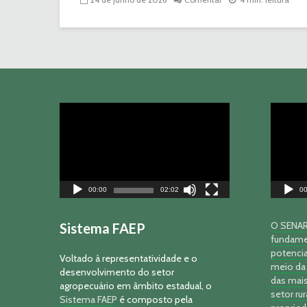
Tocador
Tocador
de
de
vídeo
vídeo
00:00
02:02
00
O SENAR-
Sistema FAEP
fundame
potencia
Voltado à representatividade e o
meio da 
desenvolvimento do setor
das mais
agropecuário em âmbito estadual, o
setor rur
Sistema FAEP
é composto pela