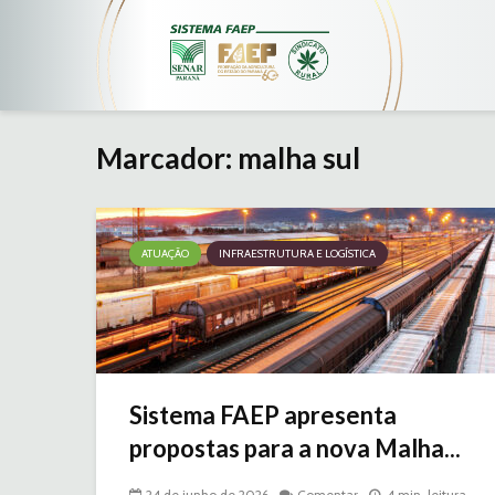
Marcador: malha sul
ATUAÇÃO
INFRAESTRUTURA E LOGÍSTICA
Sistema FAEP apresenta
propostas para a nova Malha...
24 de junho de 2026
Comentar
4 min. leitura