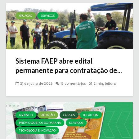
ATUAÇÃO
SERVIÇOS
Sistema FAEP abre edital
permanente para contratação de...
21 de julho de 2026
13 comentários
2 min. leitura
AGRINHO
ATUAÇÃO
CURSOS
IDEATHON
PRÊMIO QUEIJOS DO PARANÁ
SERVIÇOS
TECNOLOGIA E INOVAÇÃO