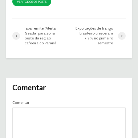
VER TODOS OS POSTS
Iapar emite “Alerta
Exportações de frango
Geada” para zona
brasileiro cresceram
oeste da região
7,9% no primeiro
cafeeira do Paraná
semestre
Comentar
Comentar