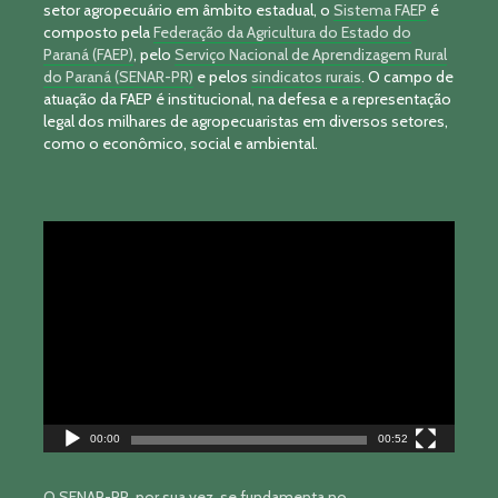
setor agropecuário em âmbito estadual, o
Sistema FAEP
é
composto pela
Federação da Agricultura do Estado do
Paraná (FAEP)
, pelo
Serviço Nacional de Aprendizagem Rural
do Paraná (SENAR-PR)
e pelos
sindicatos rurais
. O campo de
atuação da FAEP é institucional, na defesa e a representação
legal dos milhares de agropecuaristas em diversos setores,
como o econômico, social e ambiental.
Tocador
de
vídeo
00:00
00:52
O SENAR-PR, por sua vez, se fundamenta no