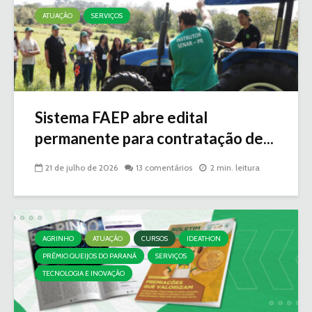
ATUAÇÃO
SERVIÇOS
Sistema FAEP abre edital
permanente para contratação de...
21 de julho de 2026
13 comentários
2 min. leitura
AGRINHO
ATUAÇÃO
CURSOS
IDEATHON
PRÊMIO QUEIJOS DO PARANÁ
SERVIÇOS
TECNOLOGIA E INOVAÇÃO