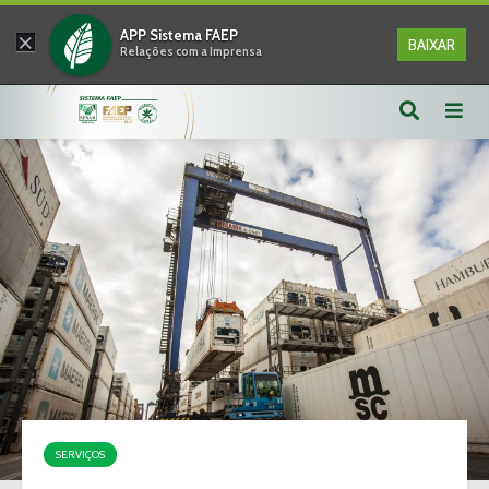
×
APP Sistema FAEP
BAIXAR
Relações com a Imprensa
SERVIÇOS