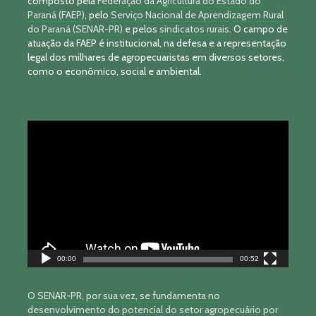
composto pela
Federação da Agricultura do Estado do
Paraná (FAEP)
, pelo
Serviço Nacional de Aprendizagem Rural
do Paraná (SENAR-PR)
e pelos
sindicatos rurais
. O campo de
atuação da FAEP é institucional, na defesa e a representação
legal dos milhares de agropecuaristas em diversos setores,
como o econômico, social e ambiental.
Tocador
de
vídeo
00:00
00:52
O SENAR-PR, por sua vez, se fundamenta no
desenvolvimento do potencial do setor agropecuário por