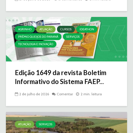
AGRINHO
ATUAÇÃO
CURSOS
IDEATHON
PRÊMIO QUEIJOS DO PARANÁ
SERVIÇOS
TECNOLOGIA E INOVAÇÃO
Edição 1649 da revista Boletim
Informativo do Sistema FAEP...
2 de julho de 2026
Comentar
2 min. leitura
ATUAÇÃO
SERVIÇOS