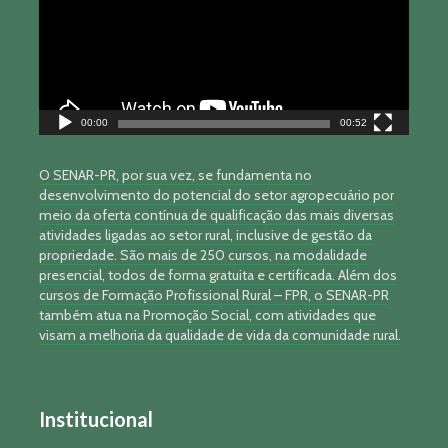
00:00
00:52
O SENAR-PR, por sua vez, se fundamenta no
desenvolvimento do potencial do setor agropecuário por
meio da oferta contínua de qualificação das mais diversas
atividades ligadas ao setor rural, inclusive de gestão da
propriedade. São mais de 250 cursos, na modalidade
presencial, todos de forma gratuita e certificada. Além dos
cursos de Formação Profissional Rural – FPR, o SENAR-PR
também atua na Promoção Social, com atividades que
visam a melhoria da qualidade de vida da comunidade rural.
Institucional