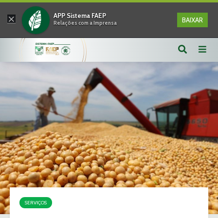
×
APP Sistema FAEP
BAIXAR
Relações com a Imprensa
SERVIÇOS