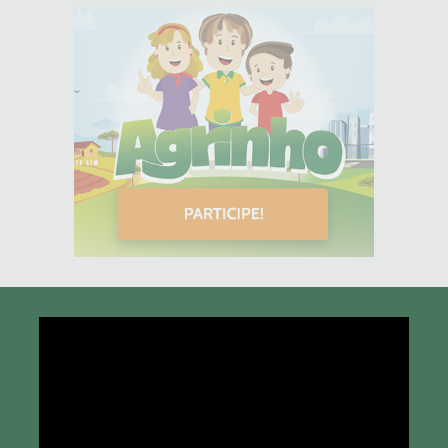
Tocador
de
vídeo