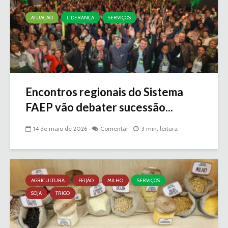
ATUAÇÃO
LIDERANÇA
SERVIÇOS
Encontros regionais do Sistema
FAEP vão debater sucessão...
14 de maio de 2026
Comentar
3 min. leitura
AGRICULTURA
FEIJÃO
MILHO
SERVIÇOS
SOJA
TRIGO