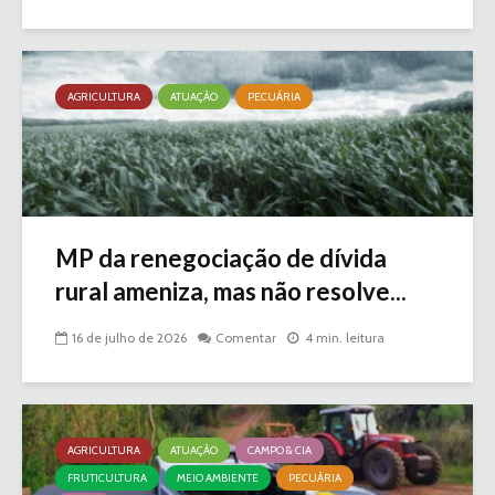
AGRICULTURA
ATUAÇÃO
PECUÁRIA
MP da renegociação de dívida
rural ameniza, mas não resolve...
16 de julho de 2026
Comentar
4 min. leitura
AGRICULTURA
ATUAÇÃO
CAMPO & CIA
FRUTICULTURA
MEIO AMBIENTE
PECUÁRIA