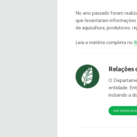
No ano passado foram realizad
que levantaram informações r
da aquicultura, produtores, r
Leia a matéria completa no
B
Relações 
O Departamen
entidade. Ent
incluindo a d
VER TODOS OS P