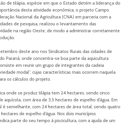
 são de tilápia, espécie em que o Estado detém a liderança do
importância desta atividade econômica, o projeto Campo
deração Nacional da Agricultura (CNA) em parceria com a
tidades de pesquisa, realizou o levantamento das
vidade na região Oeste, de modo a administrar corretamente
rodução.
etembro deste ano nos Sindicatos Rurais das cidades de
do Paraná, onde concentra-se boa parte da aquicultura
onsiste em reunir um grupo de integrantes da cadeia
opriedade modal”, cujas características mais ocorrem naquela
ra os cálculos do projeto.
ica onde se produz tilápia tem 24 hectares, sendo cinco
de aquícola, com área de 3,5 hectares de espelho d’água. Em
l é semelhante, com 24 hectares de área total, sendo quatro
 hectares de espelho d’água. Nos dois municípios
edica parte do seu tempo à piscicultura, com a ajuda de um