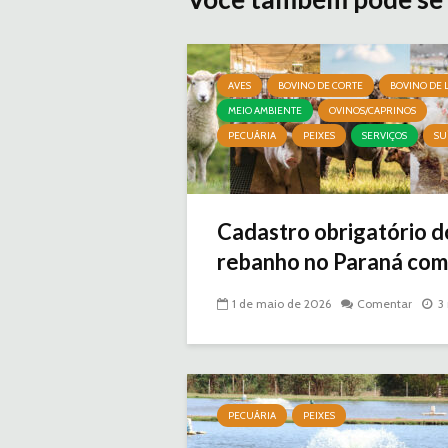
AVES
BOVINO DE CORTE
BOVINO DE L
MEIO AMBIENTE
OVINOS/CAPRINOS
PECUÁRIA
PEIXES
SERVIÇOS
SU
Cadastro obrigatório d
rebanho no Paraná come
1 de maio de 2026
Comentar
3
PECUÁRIA
PEIXES