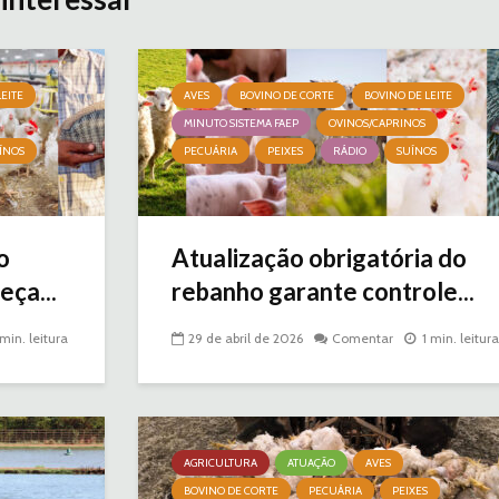
EITE
AVES
BOVINO DE CORTE
BOVINO DE LEITE
MINUTO SISTEMA FAEP
OVINOS/CAPRINOS
ÍNOS
PECUÁRIA
PEIXES
RÁDIO
SUÍNOS
o
Atualização obrigatória do
ça...
rebanho garante controle...
 min. leitura
29 de abril de 2026
Comentar
1 min. leitura
AGRICULTURA
ATUAÇÃO
AVES
BOVINO DE CORTE
PECUÁRIA
PEIXES