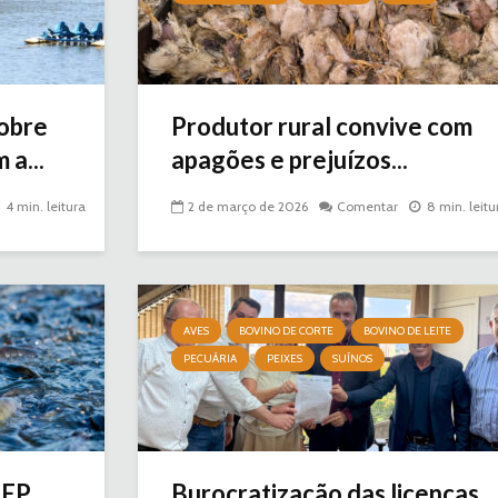
sobre
Produtor rural convive com
a...
apagões e prejuízos...
4 min. leitura
2 de março de 2026
Comentar
8 min. leitu
AVES
BOVINO DE CORTE
BOVINO DE LEITE
PECUÁRIA
PEIXES
SUÍNOS
EP,
Burocratização das licenças