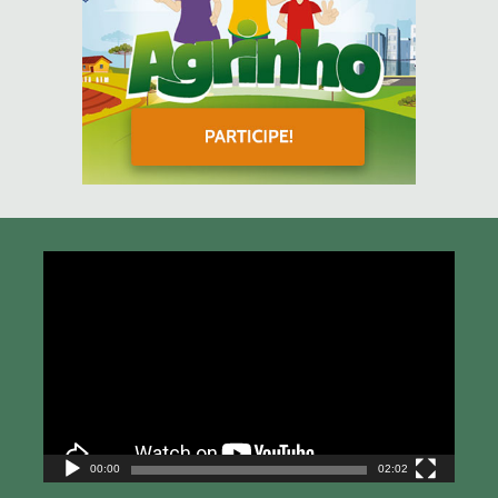
Tocador
de
vídeo
00:00
02:02