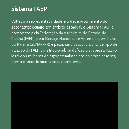
Sistema FAEP
Voltado à representatividade e o desenvolvimento do
setor agropecuário em âmbito estadual, o
Sistema FAEP
é
composto pela
Federação da Agricultura do Estado do
Paraná (FAEP)
, pelo
Serviço Nacional de Aprendizagem Rural
do Paraná (SENAR-PR)
e pelos
sindicatos rurais
. O campo de
atuação da FAEP é institucional, na defesa e a representação
legal dos milhares de agropecuaristas em diversos setores,
como o econômico, social e ambiental.
Tocador
de
vídeo