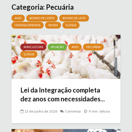
Categoria: Pecuária
AVES
BOVINO DE CORTE
BOVINO DE LEITE
OVINOS/CAPRINOS
PEIXES
SUÍNOS
AGRICULTURA
ATUAÇÃO
AVES
PECUÁRIA
SUÍNOS
Lei da Integração completa
dez anos com necessidades...
23 de junho de 2026
Comentar
9 min. leitura