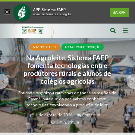
×
APP Sistema FAEP
BAIXAR
www.sistemafaep.org.br
BOVINO DE LEITE
TECNOLOGIA E INOVAÇÃO
Na Agroleite, Sistema FAEP
fomenta tecnologias entre
produtores rurais e alunos de
colégios agrícolas
Entidade organizou caravanas de todas as regiões do
Paraná, para que os pecuaristas conheçam
tecnologias envolvendo a produção de leite
4 de agosto de 2026
Comentar
3 min. leitura