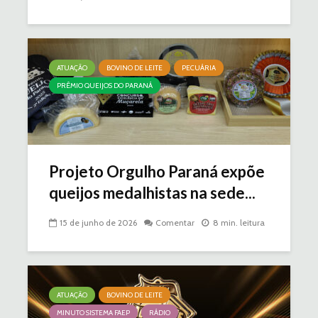
ATUAÇÃO
BOVINO DE LEITE
PECUÁRIA
PRÊMIO QUEIJOS DO PARANÁ
Projeto Orgulho Paraná expõe
queijos medalhistas na sede...
15 de junho de 2026
Comentar
8 min. leitura
ATUAÇÃO
BOVINO DE LEITE
MINUTO SISTEMA FAEP
RÁDIO