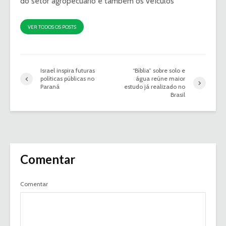
do setor agropecuário e também os veículos
VER TODOS OS POSTS
Israel inspira futuras
“Bíblia” sobre solo e
políticas públicas no
água reúne maior
Paraná
estudo já realizado no
Brasil
Comentar
Comentar