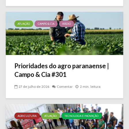
ATUAÇÃO
CAMPO & CIA
RÁDIO
Prioridades do agro paranaense |
Campo & Cia #301
27 de julho de 2026
Comentar
2 min. leitura
AGRICULTURA
ATUAÇÃO
TECNOLOGIA E INOVAÇÃO