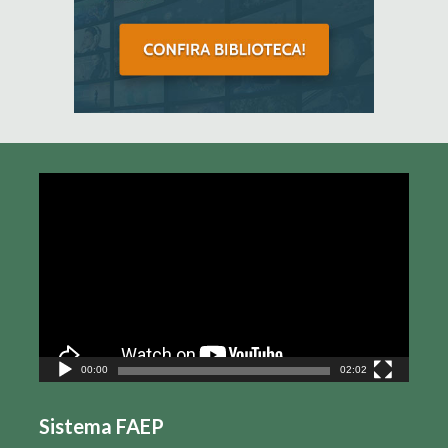
Tocador
de
vídeo
00:00
02:02
Sistema FAEP