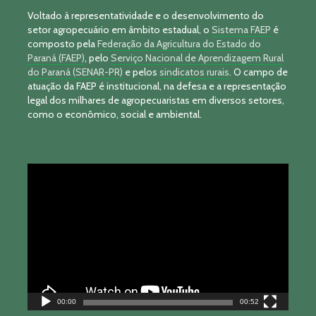
Voltado à representatividade e o desenvolvimento do
setor agropecuário em âmbito estadual, o
Sistema FAEP
é
composto pela
Federação da Agricultura do Estado do
Paraná (FAEP)
, pelo
Serviço Nacional de Aprendizagem Rural
do Paraná (SENAR-PR)
e pelos
sindicatos rurais
. O campo de
atuação da FAEP é institucional, na defesa e a representação
legal dos milhares de agropecuaristas em diversos setores,
como o econômico, social e ambiental.
Tocador
de
vídeo
00:00
00:52