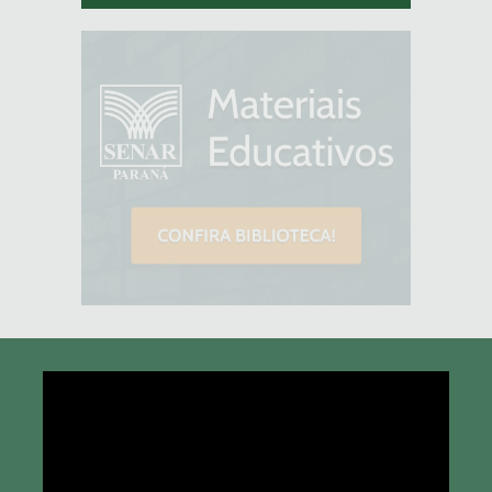
Tocador
de
vídeo