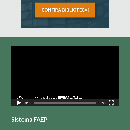
Tocador
de
vídeo
00:00
02:02
Sistema FAEP