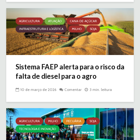
AGRICULTURA
ATUAÇÃO
CANA-DE-AÇÚCAR
INFRAESTRUTURA E LOGÍSTICA
MILHO
SOJA
Sistema FAEP alerta para o risco da
falta de diesel para o agro
10 de março de 2026
Comentar
3 min. leitura
AGRICULTURA
MILHO
PECUÁRIA
SOJA
TECNOLOGIA E INOVAÇÃO