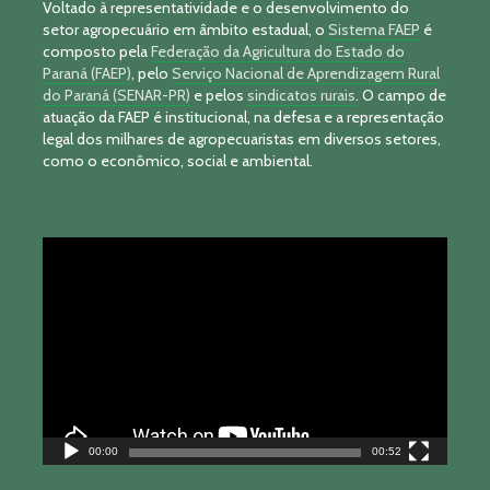
Voltado à representatividade e o desenvolvimento do
setor agropecuário em âmbito estadual, o
Sistema FAEP
é
composto pela
Federação da Agricultura do Estado do
Paraná (FAEP)
, pelo
Serviço Nacional de Aprendizagem Rural
do Paraná (SENAR-PR)
e pelos
sindicatos rurais
. O campo de
atuação da FAEP é institucional, na defesa e a representação
legal dos milhares de agropecuaristas em diversos setores,
como o econômico, social e ambiental.
Tocador
de
vídeo
00:00
00:52