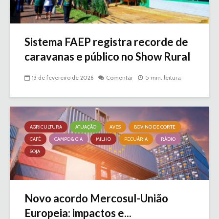
Sistema FAEP registra recorde de
caravanas e público no Show Rural
13 de fevereiro de 2026
Comentar
5 min. leitura
AGRICULTURA
ATUAÇÃO
AVES
BOVINO DE CORTE
CAFÉ
CAMPO & CIA
MILHO
PECUÁRIA
RÁDIO
SOJA
Novo acordo Mercosul-União
Europeia: impactos e...