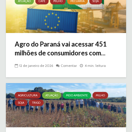
ATUAÇÃO
CAFÉ
MILHO
PECUÁRIA
SOJA
Agro do Paraná vai acessar 451
milhões de consumidores com...
12 de janeiro de 2026
Comentar
4 min. leitura
AGRICULTURA
ATUAÇÃO
MEIO AMBIENTE
MILHO
SOJA
TRIGO