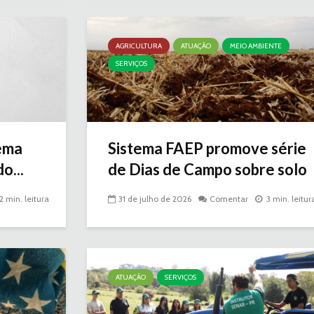
AGRICULTURA
ATUAÇÃO
MEIO AMBIENTE
SERVIÇOS
ema
Sistema FAEP promove série
o...
de Dias de Campo sobre solo
2 min. leitura
31 de julho de 2026
Comentar
3 min. leitur
ATUAÇÃO
SERVIÇOS