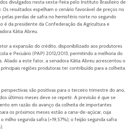
os divulgados nesta sexta-feira pelo Instituto Brasileiro de
E). Os resultados espelham o cenário favorável de preços no
do pelas perdas de safra no hemisfério norte no segundo
o é da presidente da Confederação da Agricultura e
adora Kátia Abreu.
etor a expansão do crédito, disponibilizado aos produtores
ícola e Pecuário (PAP) 2012/2013, permitindo a melhoria do
s. Aliado a este fator, a senadora Kátia Abreu acrescentou o
 principais regiões produtoras ter contribuído para a colheita
perspectivas são positivas para o terceiro trimestre do ano,
 últimos meses deve se repetir. A previsão é que se
ento em razão do avanço da colheita de importantes
 para os próximos meses estão a cana-de-açúcar, cuja
 o milho segunda safra (+19,57%); o feijão segunda safra
).