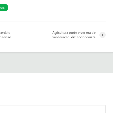
OSTS
cenário
Agricultura pode viver era de
anaense
moderação, diz economista