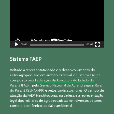
de
vídeo
00:00
02:02
Sistema FAEP
Voltado à representatividade e o desenvolvimento do
setor agropecuário em âmbito estadual, o
Sistema FAEP
é
composto pela
Federação da Agricultura do Estado do
Paraná (FAEP)
, pelo
Serviço Nacional de Aprendizagem Rural
do Paraná (SENAR-PR)
e pelos
sindicatos rurais
. O campo de
atuação da FAEP é institucional, na defesa e a representação
legal dos milhares de agropecuaristas em diversos setores,
como o econômico, social e ambiental.