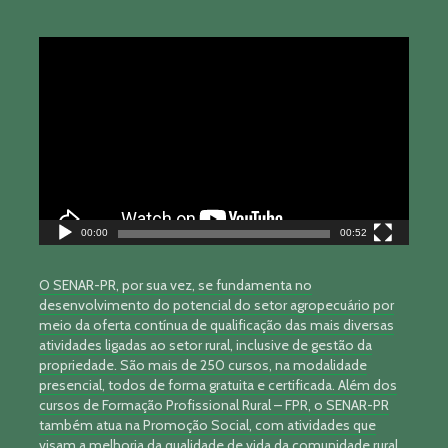
Tocador
de
vídeo
00:00
00:52
O SENAR-PR, por sua vez, se fundamenta no
desenvolvimento do potencial do setor agropecuário por
meio da oferta contínua de qualificação das mais diversas
atividades ligadas ao setor rural, inclusive de gestão da
propriedade. São mais de 250 cursos, na modalidade
presencial, todos de forma gratuita e certificada. Além dos
cursos de Formação Profissional Rural – FPR, o SENAR-PR
também atua na Promoção Social, com atividades que
visam a melhoria da qualidade de vida da comunidade rural.