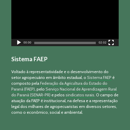
vídeo
00:00
02:02
Sistema FAEP
Voltado à representatividade e o desenvolvimento do
setor agropecuário em âmbito estadual, o
Sistema FAEP
é
composto pela
Federação da Agricultura do Estado do
Paraná (FAEP)
, pelo
Serviço Nacional de Aprendizagem Rural
do Paraná (SENAR-PR)
e pelos
sindicatos rurais
. O campo de
atuação da FAEP é institucional, na defesa e a representação
legal dos milhares de agropecuaristas em diversos setores,
como o econômico, social e ambiental.