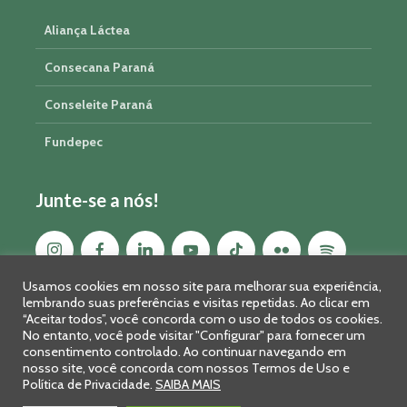
Aliança Láctea
Consecana Paraná
Conseleite Paraná
Fundepec
Junte-se a nós!
Usamos cookies em nosso site para melhorar sua experiência,
lembrando suas preferências e visitas repetidas. Ao clicar em
“Aceitar todos”, você concorda com o uso de todos os cookies.
No entanto, você pode visitar "Configurar" para fornecer um
consentimento controlado. Ao continuar navegando em
nosso site, você concorda com nossos Termos de Uso e
Política de Privacidade.
SAIBA MAIS
Sistema FAEP/SENAR-PR © 2026 · R. Marechal Deodoro, 450, 14º
andar - Curitiba - PR - CEP: 80010-010 - Fone: 41 2169-7988/2106-