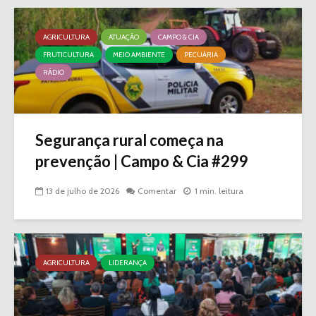
AGRICULTURA
ATUAÇÃO
CAMPO & CIA
FRUTICULTURA
MEIO AMBIENTE
PECUÁRIA
RÁDIO
Segurança rural começa na
prevenção | Campo & Cia #299
13 de julho de 2026
Comentar
1 min. leitura
AGRICULTURA
LIDERANÇA