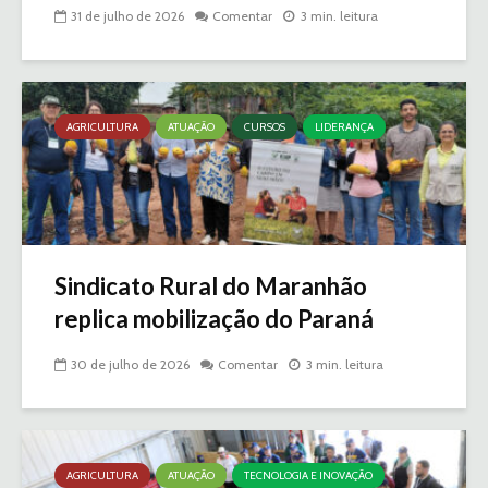
31 de julho de 2026
Comentar
3 min. leitura
AGRICULTURA
ATUAÇÃO
CURSOS
LIDERANÇA
Sindicato Rural do Maranhão
replica mobilização do Paraná
30 de julho de 2026
Comentar
3 min. leitura
AGRICULTURA
ATUAÇÃO
TECNOLOGIA E INOVAÇÃO