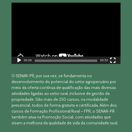
Tocador
de
vídeo
00:00
00:52
O SENAR-PR, por sua vez, se fundamenta no
desenvolvimento do potencial do setor agropecuário por
meio da oferta contínua de qualificação das mais diversas
atividades ligadas ao setor rural, inclusive de gestão da
propriedade. São mais de 250 cursos, na modalidade
presencial, todos de forma gratuita e certificada. Além dos
cursos de Formação Profissional Rural – FPR, o SENAR-PR
também atua na Promoção Social, com atividades que
visam a melhoria da qualidade de vida da comunidade rural.