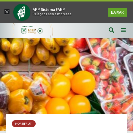
×
APP Sistema FAEP
BAIXAR
Relações com a Imprensa
HORTIFRUTI