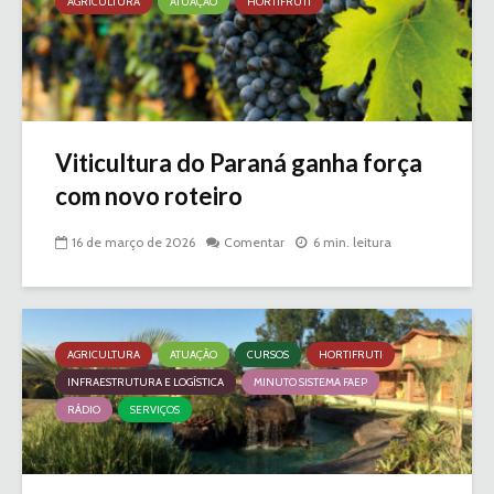
AGRICULTURA
ATUAÇÃO
HORTIFRUTI
Viticultura do Paraná ganha força
com novo roteiro
16 de março de 2026
Comentar
6 min. leitura
AGRICULTURA
ATUAÇÃO
CURSOS
HORTIFRUTI
INFRAESTRUTURA E LOGÍSTICA
MINUTO SISTEMA FAEP
RÁDIO
SERVIÇOS