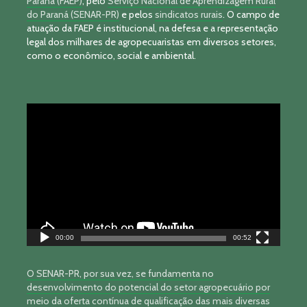
Paraná (FAEP)
, pelo
Serviço Nacional de Aprendizagem Rural
do Paraná (SENAR-PR)
e pelos
sindicatos rurais
. O campo de
atuação da FAEP é institucional, na defesa e a representação
legal dos milhares de agropecuaristas em diversos setores,
como o econômico, social e ambiental.
Tocador
de
vídeo
00:00
00:52
O SENAR-PR, por sua vez, se fundamenta no
desenvolvimento do potencial do setor agropecuário por
meio da oferta contínua de qualificação das mais diversas