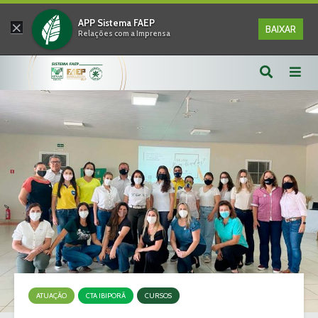
×
APP Sistema FAEP
BAIXAR
Relações com a Imprensa
ATUAÇÃO
CTA IBIPORÃ
CURSOS