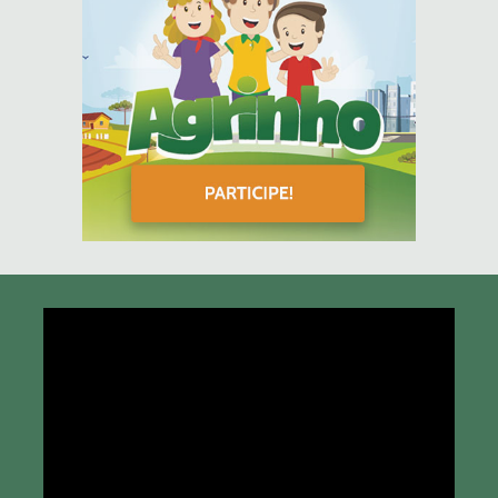
Tocador
de
vídeo