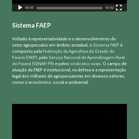
00:00
02:02
Sistema FAEP
Voltado à representatividade e o desenvolvimento do
setor agropecuário em âmbito estadual, o
Sistema FAEP
é
composto pela
Federação da Agricultura do Estado do
Paraná (FAEP)
, pelo
Serviço Nacional de Aprendizagem Rural
do Paraná (SENAR-PR)
e pelos
sindicatos rurais
. O campo de
atuação da FAEP é institucional, na defesa e a representação
legal dos milhares de agropecuaristas em diversos setores,
como o econômico, social e ambiental.
Tocador
de
vídeo