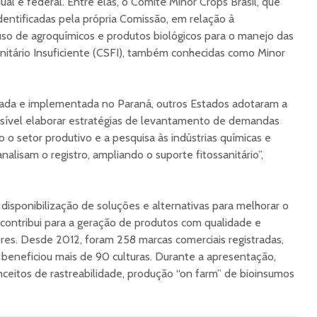
al e federal. Entre elas, o Comitê Minor Crops Brasil, que
dentificadas pela própria Comissão, em relação à
 uso de agroquímicos e produtos biológicos para o manejo das
nitário Insuficiente (CSFI), também conhecidas como Minor
ulada e implementada no Paraná, outros Estados adotaram a
ssível elaborar estratégias de levantamento de demandas
 o setor produtivo e a pesquisa às indústrias químicas e
analisam o registro, ampliando o suporte fitossanitário”,
disponibilização de soluções e alternativas para melhorar o
contribui para a geração de produtos com qualidade e
es. Desde 2012, foram 258 marcas comerciais registradas,
o beneficiou mais de 90 culturas. Durante a apresentação,
eitos de rastreabilidade, produção “on farm” de bioinsumos