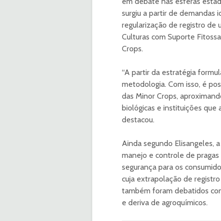
em debate nas esferas estadu
surgiu a partir de demandas i
regularização de registro de
Culturas com Suporte Fitossa
Crops.
“A partir da estratégia form
metodologia. Com isso, é po
das Minor Crops, aproximando
biológicas e instituições que 
destacou.
Ainda segundo Elisangeles, a 
manejo e controle de pragas 
segurança para os consumidor
cuja extrapolação de registr
também foram debatidos conc
e deriva de agroquímicos.