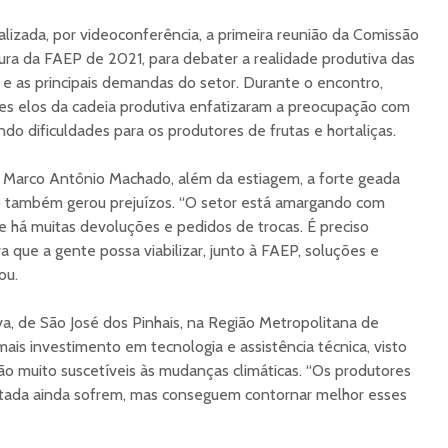
ealizada, por videoconferência, a primeira reunião da Comissão
tura da FAEP de 2021, para debater a realidade produtiva das
 e as principais demandas do setor. Durante o encontro,
ntes elos da cadeia produtiva enfatizaram a preocupação com
endo dificuldades para os produtores de frutas e hortaliças.
 Marco Antônio Machado, além da estiagem, a forte geada
ho também gerou prejuízos. “O setor está amargando com
e há muitas devoluções e pedidos de trocas. É preciso
ara que a gente possa viabilizar, junto à FAEP, soluções e
ou.
a, de São José dos Pinhais, na Região Metropolitana de
mais investimento em tecnologia e assistência técnica, visto
tão muito suscetíveis às mudanças climáticas. “Os produtores
ntada ainda sofrem, mas conseguem contornar melhor esses