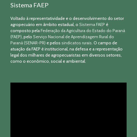
Sistema FAEP
Voltado à representatividade e o desenvolvimento do setor
agropecuário em âmbito estadual, o
Sistema FAEP
é
composto pela
Federação da Agricultura do Estado do Paraná
(FAEP)
, pelo
Serviço Nacional de Aprendizagem Rural do
Paraná (SENAR-PR)
e pelos
sindicatos rurais
. O campo de
atuação da FAEP é institucional, na defesa e a representação
legal dos milhares de agropecuaristas em diversos setores,
como o econômico, social e ambiental.
Tocador
de
vídeo