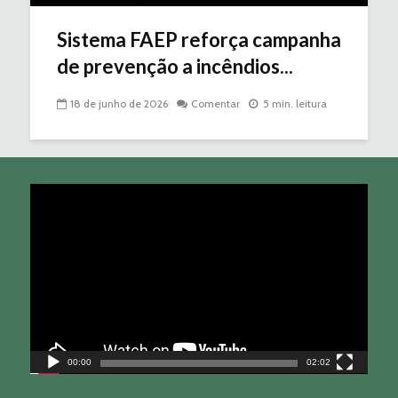
Sistema FAEP reforça campanha
de prevenção a incêndios...
18 de junho de 2026
Comentar
5 min. leitura
Tocador
de
vídeo
00:00
02:02