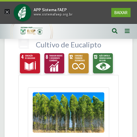
×
APP Sistema FAEP
BAIXAR
www.sistemafaep.org.br
Cultivo de Eucalipto