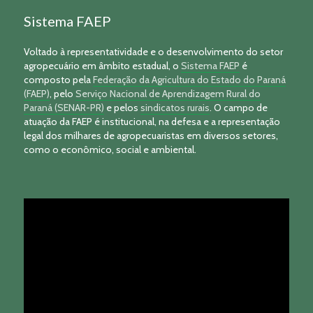
Sistema FAEP
Voltado à representatividade e o desenvolvimento do setor
agropecuário em âmbito estadual, o
Sistema FAEP
é
composto pela
Federação da Agricultura do Estado do Paraná
(FAEP)
, pelo
Serviço Nacional de Aprendizagem Rural do
Paraná (SENAR-PR)
e pelos
sindicatos rurais
. O campo de
atuação da FAEP é institucional, na defesa e a representação
legal dos milhares de agropecuaristas em diversos setores,
como o econômico, social e ambiental.
Tocador
de
vídeo