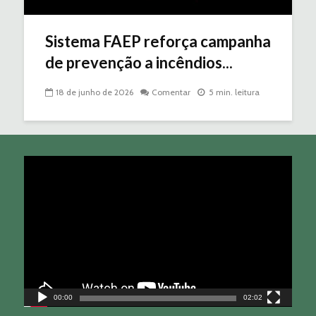
Sistema FAEP reforça campanha
de prevenção a incêndios...
18 de junho de 2026
Comentar
5 min. leitura
Tocador
de
vídeo
00:00
02:02