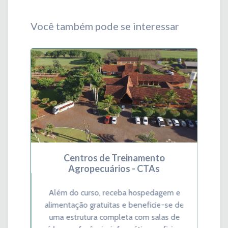
Você também pode se interessar
Centros de Treinamento
Agropecuários - CTAs
Além do curso, receba hospedagem e
alimentação gratuitas e beneficie-se de
Previous
Next
uma estrutura completa com salas de