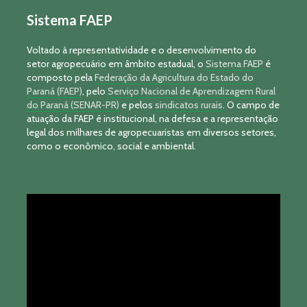
Sistema FAEP
Voltado à representatividade e o desenvolvimento do
setor agropecuário em âmbito estadual, o
Sistema FAEP
é
composto pela
Federação da Agricultura do Estado do
Paraná (FAEP)
, pelo
Serviço Nacional de Aprendizagem Rural
do Paraná (SENAR-PR)
e pelos
sindicatos rurais
. O campo de
atuação da FAEP é institucional, na defesa e a representação
legal dos milhares de agropecuaristas em diversos setores,
como o econômico, social e ambiental.
Tocador
de
vídeo