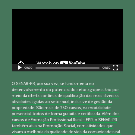
Tocador
de
vídeo
00:00
00:52
O SENAR-PR, por sua vez, se fundamenta no
desenvolvimento do potencial do setor agropecuário por
meio da oferta contínua de qualificação das mais diversas
atividades ligadas ao setor rural, inclusive de gestão da
propriedade. São mais de 250 cursos, na modalidade
presencial, todos de forma gratuita e certificada. Além dos
cursos de Formação Profissional Rural – FPR, o SENAR-PR
também atua na Promoção Social, com atividades que
visam a melhoria da qualidade de vida da comunidade rural.