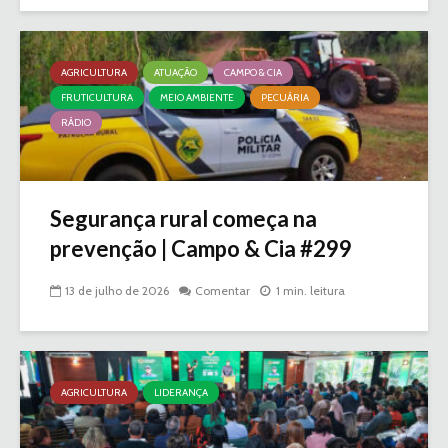
AGRICULTURA
ATUAÇÃO
CAMPO & CIA
FRUTICULTURA
MEIO AMBIENTE
PECUÁRIA
RÁDIO
Segurança rural começa na
prevenção | Campo & Cia #299
13 de julho de 2026
Comentar
1 min. leitura
AGRICULTURA
LIDERANÇA