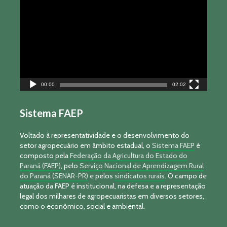
de
vídeo
00:00
02:02
Sistema FAEP
Voltado à representatividade e o desenvolvimento do
setor agropecuário em âmbito estadual, o
Sistema FAEP
é
composto pela
Federação da Agricultura do Estado do
Paraná (FAEP)
, pelo
Serviço Nacional de Aprendizagem Rural
do Paraná (SENAR-PR)
e pelos
sindicatos rurais
. O campo de
atuação da FAEP é institucional, na defesa e a representação
legal dos milhares de agropecuaristas em diversos setores,
como o econômico, social e ambiental.