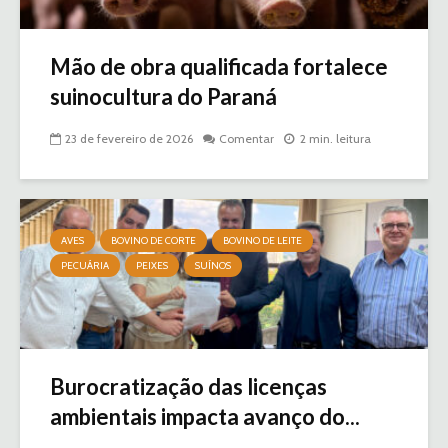
Mão de obra qualificada fortalece
suinocultura do Paraná
23 de fevereiro de 2026
Comentar
2 min. leitura
AVES
BOVINO DE CORTE
BOVINO DE LEITE
PECUÁRIA
PEIXES
SUÍNOS
Burocratização das licenças
ambientais impacta avanço do...