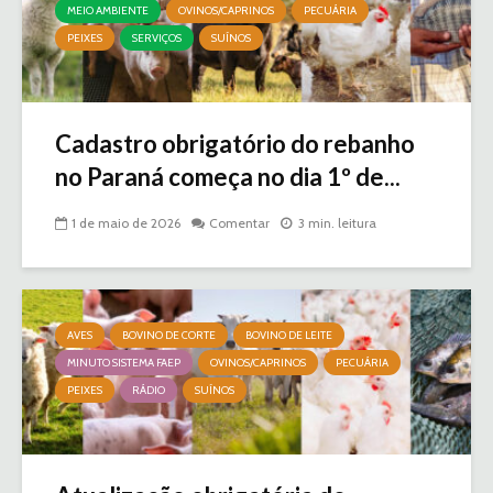
MEIO AMBIENTE
OVINOS/CAPRINOS
PECUÁRIA
PEIXES
SERVIÇOS
SUÍNOS
Cadastro obrigatório do rebanho
no Paraná começa no dia 1º de...
1 de maio de 2026
Comentar
3 min. leitura
AVES
BOVINO DE CORTE
BOVINO DE LEITE
MINUTO SISTEMA FAEP
OVINOS/CAPRINOS
PECUÁRIA
PEIXES
RÁDIO
SUÍNOS