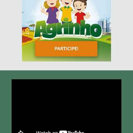
Tocador
de
vídeo