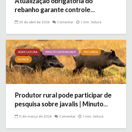
Atualização obrigatória do
rebanho garante controle...
29 de abril de 2026
Comentar
1 min. leitura
AGRICULTURA
MINUTO SISTEMA FAEP
PECUÁRIA
SUÍNOS
Produtor rural pode participar de
pesquisa sobre javalis | Minuto...
11 de março de 2026
Comentar
1 min. leitura