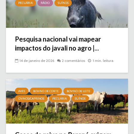
PECUÁRIA
RÁDIO
SUÍNOS
Pesquisa nacional vai mapear
impactos do javali no agro |...
14 de janeiro de 2026
2 comentários
1 min. leitura
AVES
BOVINO DE CORTE
BOVINO DE LEITE
OVINOS/CAPRINOS
PECUÁRIA
SUÍNOS