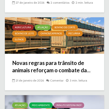
27 de janeiro de 2026
2 comentários
2 min. leitura
AGRICULTURA
ATUAÇÃO
BOVINO DE CORTE
BOVINO DE LEITE
OVINOS/CAPRINOS
PECUÁRIA
SUÍNOS
Novas regras para trânsito de
animais reforçam o combate da...
21 de janeiro de 2026
Comentar
3 min. leitura
ATUAÇÃO
MEIO AMBIENTE
MINUTO SISTEMA FAEP