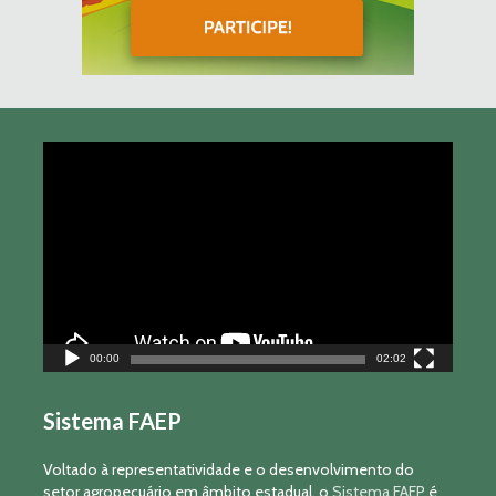
Tocador
de
vídeo
00:00
02:02
Sistema FAEP
Voltado à representatividade e o desenvolvimento do
setor agropecuário em âmbito estadual, o
Sistema FAEP
é