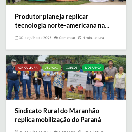
Produtor planeja replicar
tecnologia norte-americana na...
30 de julho de 2026
Comentar
4 min. leitura
AGRICULTURA
ATUAÇÃO
CURSOS
LIDERANÇA
Sindicato Rural do Maranhão
replica mobilização do Paraná
30 de julho de 2026
Comentar
3 min. leitura