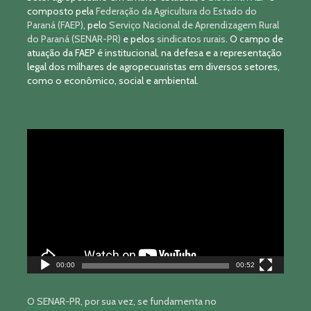
composto pela
Federação da Agricultura do Estado do
Paraná (FAEP)
, pelo
Serviço Nacional de Aprendizagem Rural
do Paraná (SENAR-PR)
e pelos
sindicatos rurais
. O campo de
atuação da FAEP é institucional, na defesa e a representação
legal dos milhares de agropecuaristas em diversos setores,
como o econômico, social e ambiental.
Tocador
de
vídeo
00:00
00:52
O SENAR-PR, por sua vez, se fundamenta no