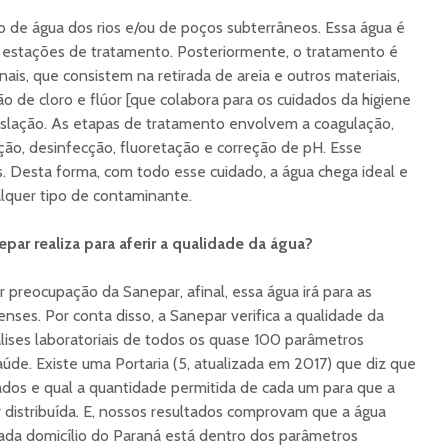
 de água dos rios e/ou de poços subterrâneos. Essa água é
s estações de tratamento. Posteriormente, o tratamento é
is, que consistem na retirada de areia e outros materiais,
ção de cloro e flúor [que colabora para os cuidados da higiene
islação. As etapas de tratamento envolvem a coagulação,
ação, desinfecção, fluoretação e correção de pH. Esse
s. Desta forma, com todo esse cuidado, a água chega ideal e
lquer tipo de contaminante.
par realiza para aferir a qualidade da água?
 preocupação da Sanepar, afinal, essa água irá para as
nses. Por conta disso, a Sanepar verifica a qualidade da
lises laboratoriais de todos os quase 100 parâmetros
aúde. Existe uma Portaria (5, atualizada em 2017) que diz que
dos e qual a quantidade permitida de cada um para que a
r distribuída. E, nossos resultados comprovam que a água
ada domicílio do Paraná está dentro dos parâmetros