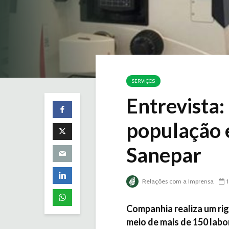
SERVIÇOS
Entrevista:
população é
Sanepar
Relações com a Imprensa
Companhia realiza um r
meio de mais de 150 labo