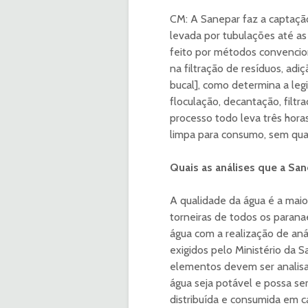
CM: A Sanepar faz a captação
levada por tubulações até a
feito por métodos convenciona
na filtração de resíduos, adi
bucal], como determina a leg
floculação, decantação, filtr
processo todo leva três hora
limpa para consumo, sem qua
Quais as análises que a Sane
A qualidade da água é a maior
torneiras de todos os paranae
água com a realização de aná
exigidos pelo Ministério da S
elementos devem ser analisa
água seja potável e possa se
distribuída e consumida em c