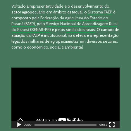
Voltado à representatividade e o desenvolvimento do
setor agropecuário em âmbito estadual, o
Sistema FAEP
é
composto pela
Federação da Agricultura do Estado do
Paraná (FAEP)
, pelo
Serviço Nacional de Aprendizagem Rural
do Paraná (SENAR-PR)
e pelos
sindicatos rurais
. O campo de
atuação da FAEP é institucional, na defesa e a representação
legal dos milhares de agropecuaristas em diversos setores,
como o econômico, social e ambiental.
Tocador
de
vídeo
00:00
00:52