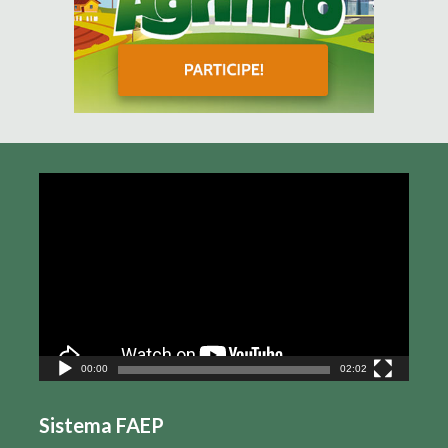
Tocador
de
vídeo
00:00
02:02
Sistema FAEP