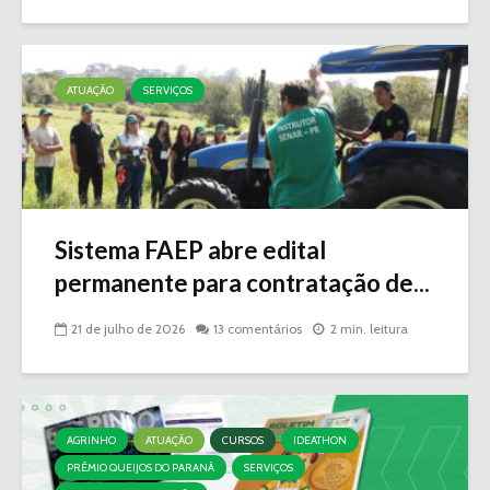
ATUAÇÃO
SERVIÇOS
Sistema FAEP abre edital
permanente para contratação de...
21 de julho de 2026
13 comentários
2 min. leitura
AGRINHO
ATUAÇÃO
CURSOS
IDEATHON
PRÊMIO QUEIJOS DO PARANÁ
SERVIÇOS