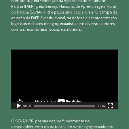
composto pela
Federação da Agricultura do Estado do
Paraná (FAEP)
, pelo
Serviço Nacional de Aprendizagem Rural
do Paraná (SENAR-PR)
e pelos
sindicatos rurais
. O campo de
atuação da FAEP é institucional, na defesa e a representação
legal dos milhares de agropecuaristas em diversos setores,
como o econômico, social e ambiental.
Tocador
de
vídeo
00:00
00:52
O SENAR-PR, por sua vez, se fundamenta no
desenvolvimento do potencial do setor agropecuário por