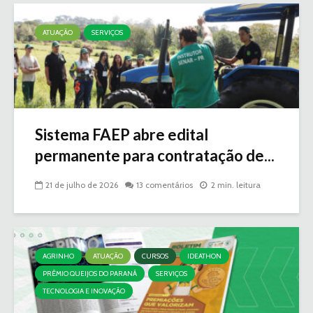
ATUAÇÃO
SERVIÇOS
Sistema FAEP abre edital
permanente para contratação de...
21 de julho de 2026
13 comentários
2 min. leitura
AGRINHO
ATUAÇÃO
CURSOS
IDEATHON
PRÊMIO QUEIJOS DO PARANÁ
SERVIÇOS
TECNOLOGIA E INOVAÇÃO