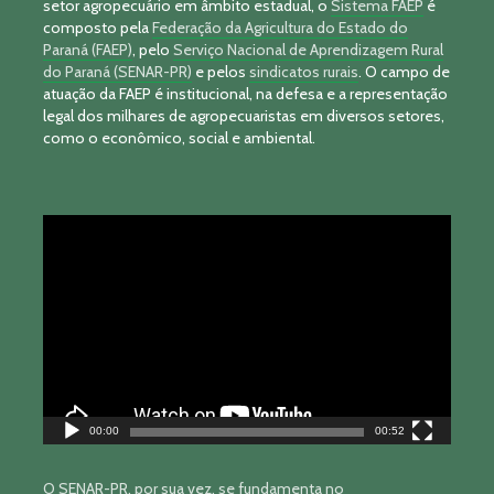
setor agropecuário em âmbito estadual, o
Sistema FAEP
é
composto pela
Federação da Agricultura do Estado do
Paraná (FAEP)
, pelo
Serviço Nacional de Aprendizagem Rural
do Paraná (SENAR-PR)
e pelos
sindicatos rurais
. O campo de
atuação da FAEP é institucional, na defesa e a representação
legal dos milhares de agropecuaristas em diversos setores,
como o econômico, social e ambiental.
Tocador
de
vídeo
00:00
00:52
O SENAR-PR, por sua vez, se fundamenta no