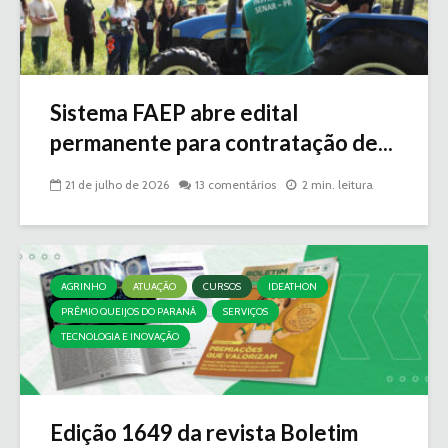
Sistema FAEP abre edital
permanente para contratação de...
21 de julho de 2026
13 comentários
2 min. leitura
AGRINHO
ATUAÇÃO
CURSOS
IDEATHON
PRÊMIO QUEIJOS DO PARANÁ
SERVIÇOS
TECNOLOGIA E INOVAÇÃO
Edição 1649 da revista Boletim