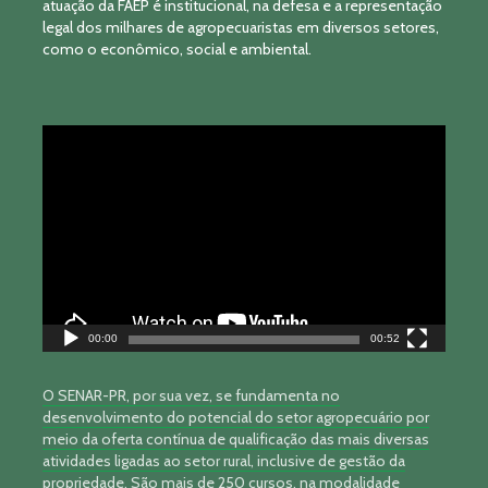
atuação da FAEP é institucional, na defesa e a representação
legal dos milhares de agropecuaristas em diversos setores,
como o econômico, social e ambiental.
Tocador
de
vídeo
00:00
00:52
O SENAR-PR, por sua vez, se fundamenta no
desenvolvimento do potencial do setor agropecuário por
meio da oferta contínua de qualificação das mais diversas
atividades ligadas ao setor rural, inclusive de gestão da
propriedade. São mais de 250 cursos, na modalidade