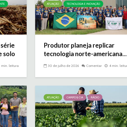
NTE
ATUAÇÃO
TECNOLOGIA E INOVAÇÃO
série
Produtor planeja replicar
e solo
tecnologia norte-americana...
3 min. leitura
30 de julho de 2026
Comentar
4 min. leitu
ATUAÇÃO
CAMPO & CIA
RÁDIO