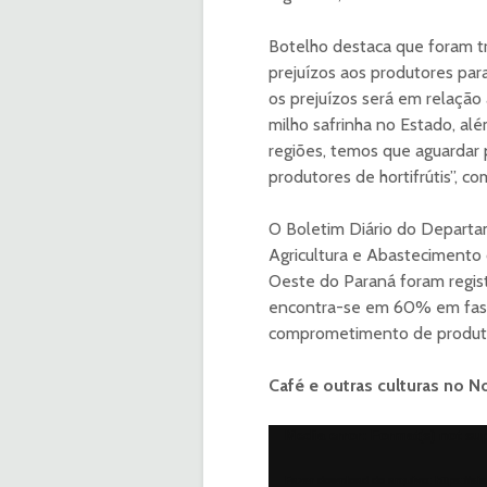
Botelho destaca que foram tr
prejuízos aos produtores par
os prejuízos será em relaçã
milho safrinha no Estado, alé
regiões, temos que aguardar
produtores de hortifrútis”, c
O Boletim Diário do Departa
Agricultura e Abastecimento 
Oeste do Paraná foram regist
encontra-se em 60% em fase 
comprometimento de produtivi
Café e outras culturas no N
Tocador
Media error: Format(s) not su
de
Fazer download do arquivo: https://s