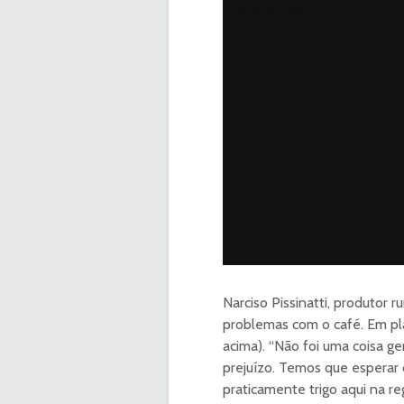
vídeo
09.04.44-1.mp4?_=1
Narciso Pissinatti, produtor 
problemas com o café. Em pl
acima). “Não foi uma coisa g
prejuízo. Temos que esperar 
praticamente trigo aqui na reg