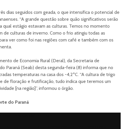
ês dias seguidos com geada, o que intensifica o potencial de
anaenses. “A grande questão sobre quão significativos serão
o a qual estágio estavam as culturas. Temos no momento
m de culturas de inverno. Como o frio atingiu todas as
 para ver como foi nas regiões com café e também com os
omenta.
mento de Economia Rural (Deral), da Secretaria de
do Paraná (Seab) desta segunda-feira (8) informa que no
radas temperaturas na casa dos -4,2ºC. “A cultura de trigo
de floração e frutificação, tudo indica que teremos um
dade [na região]”, informou o órgão.
orte do Paraná
pported or source(s) not found
istemafaep.org.br/wp-content/uploads/2019/07/WhatsApp-Video-2019-07-08-at-