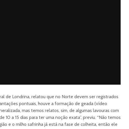
rural de Londrina, relatou que no Norte devem ser registrados
antações pontuais, houve a formação de geada (vídeo
eneralizada, mas temos relatos, sim, de algumas lavouras com
de 10 a 15 dias para ter uma noção exata”, previu. “Não temos
ião e o milho safrinha já está na fase de colheita, então ele