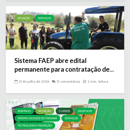
ATUAÇÃO
SERVIÇOS
Sistema FAEP abre edital
permanente para contratação de...
21 de julho de 2026
13 comentários
2 min. leitura
AGRINHO
ATUAÇÃO
CURSOS
IDEATHON
PRÊMIO QUEIJOS DO PARANÁ
SERVIÇOS
TECNOLOGIA E INOVAÇÃO