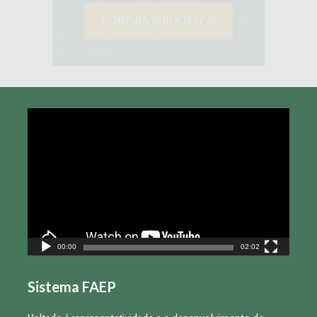
Tocador
de
vídeo
00:00
02:02
Sistema FAEP