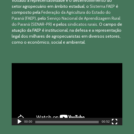
Voltado à representatividade e o desenvolvimento do
setor agropecuário em âmbito estadual, o
Sistema FAEP
é
composto pela
Federação da Agricultura do Estado do
Paraná (FAEP)
, pelo
Serviço Nacional de Aprendizagem Rural
do Paraná (SENAR-PR)
e pelos
sindicatos rurais
. O campo de
atuação da FAEP é institucional, na defesa e a representação
legal dos milhares de agropecuaristas em diversos setores,
como o econômico, social e ambiental.
Tocador
de
vídeo
00:00
00:52