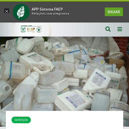
×
APP Sistema FAEP
BAIXAR
Relações com a Imprensa
SERVIÇOS