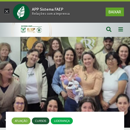
×
APP Sistema FAEP
BAIXAR
Relações com a Imprensa
ATUAÇÃO
CURSOS
LIDERANÇA