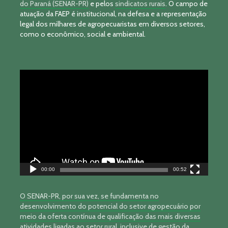
do Paraná (SENAR-PR)
e pelos
sindicatos rurais
. O campo de
atuação da FAEP é institucional, na defesa e a representação
legal dos milhares de agropecuaristas em diversos setores,
como o econômico, social e ambiental.
Tocador
de
vídeo
00:00
00:52
O SENAR-PR, por sua vez, se fundamenta no
desenvolvimento do potencial do setor agropecuário por
meio da oferta contínua de qualificação das mais diversas
atividades ligadas ao setor rural, inclusive de gestão da