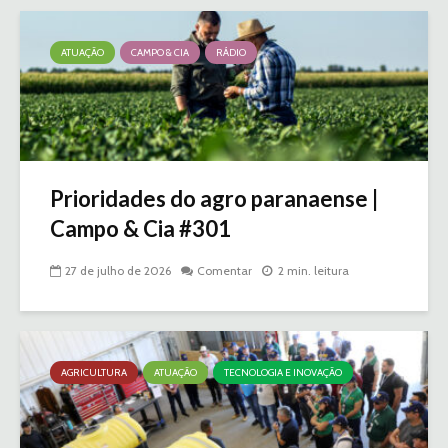
ATUAÇÃO
CAMPO & CIA
RÁDIO
Prioridades do agro paranaense |
Campo & Cia #301
27 de julho de 2026
Comentar
2 min. leitura
AGRICULTURA
ATUAÇÃO
TECNOLOGIA E INOVAÇÃO