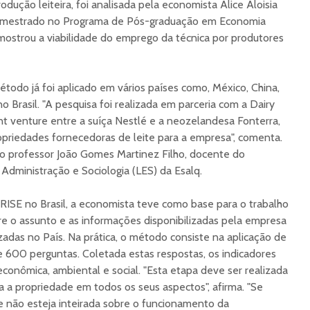
odução leiteira, foi analisada pela economista Alice Aloisia
e mestrado no Programa de Pós-graduação em Economia
mostrou a viabilidade do emprego da técnica por produtores
todo já foi aplicado em vários países como, México, China,
 Brasil. "A pesquisa foi realizada em parceria com a Dairy
int venture entre a suíça Nestlé e a neozelandesa Fonterra,
opriedades fornecedoras de leite para a empresa", comenta.
do professor João Gomes Martinez Filho, docente do
dministração e Sociologia (LES) da Esalq.
 RISE no Brasil, a economista teve como base para o trabalho
bre o assunto e as informações disponibilizadas pela empresa
zadas no País. Na prática, o método consiste na aplicação de
 600 perguntas. Coletada estas respostas, os indicadores
conômica, ambiental e social. "Esta etapa deve ser realizada
a propriedade em todos os seus aspectos", afirma. "Se
 não esteja inteirada sobre o funcionamento da