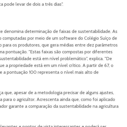
a pode levar de dois a três dias".
ce denomina determinação de faixas de sustentabilidade. As
ão computadas por meio de um software do Colégio Suíço de
ado para os produtores, que gera médias entre dez parâmetros
ma pontuação. "Estas faixas são compostas por diferentes
ustentabilidade está em nível problemático", explica. "De
ue a propriedade está em um nível crítico. A partir de 67, o
, e a pontuação 100 representa o nível mais alto de
a que, apesar de a metodologia precisar de alguns ajustes,
a para o agricultor. Acrescenta ainda que, como foi aplicado
cador garante a comparação da sustentabilidade na agricultura
levantes e pontos de vista interessantes e poderá ser