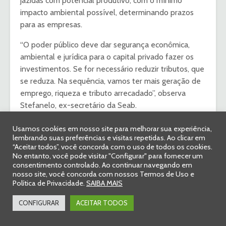
jazidas com potencial produtivo, com o mínimo
impacto ambiental possível, determinando prazos
para as empresas.
“O poder público deve dar segurança econômica,
ambiental e jurídica para o capital privado fazer os
investimentos. Se for necessário reduzir tributos, que
se reduza. Na sequência, vamos ter mais geração de
emprego, riqueza e tributo arrecadado”, observa
Stefanelo, ex-secretário da Seab.
Ainda, é preciso considerar que a exploração mineral
Usamos cookies em nosso site para melhorar sua experiência,
para a fabricação de fertilizantes apresenta
lembrando suas preferências e visitas repetidas. Ao clicar em
“Aceitar todos”, você concorda com o uso de todos os cookies.
resultados a longo prazo. São entre cinco e 10 anos
No entanto, você pode visitar "Configurar" para fornecer um
para iniciar a produção em jazidas nunca exploradas,
consentimento controlado. Ao continuar navegando em
e de um a dois anos para minas já instaladas. Ou seja,
nosso site, você concorda com nossos Termos de Uso e
Política de Privacidade.
SAIBA MAIS
não existe a possibilidade de o Brasil investir em
produção própria com resultados para o atual cenário
CONFIGURAR
ACEITAR TODOS
de escassez.