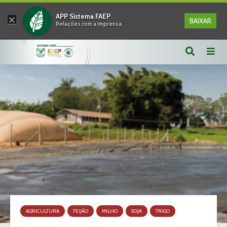
×
APP Sistema FAEP
BAIXAR
Relações com a Imprensa
AGRICULTURA
FEIJÃO
MILHO
SOJA
TRIGO