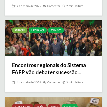
19 de maio de 2026
Comentar
2 min. leitura
ATUAÇÃO
LIDERANÇA
SERVIÇOS
Encontros regionais do Sistema
FAEP vão debater sucessão...
14 de maio de 2026
Comentar
3 min. leitura
AGRICULTURA
FEIJÃO
MILHO
SERVIÇOS