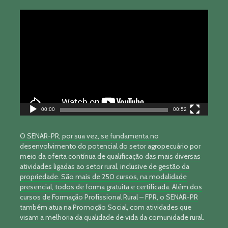
Tocador
de
vídeo
00:00
00:52
O SENAR-PR, por sua vez, se fundamenta no
desenvolvimento do potencial do setor agropecuário por
meio da oferta contínua de qualificação das mais diversas
atividades ligadas ao setor rural, inclusive de gestão da
propriedade. São mais de 250 cursos, na modalidade
presencial, todos de forma gratuita e certificada. Além dos
cursos de Formação Profissional Rural – FPR, o SENAR-PR
também atua na Promoção Social, com atividades que
visam a melhoria da qualidade de vida da comunidade rural.