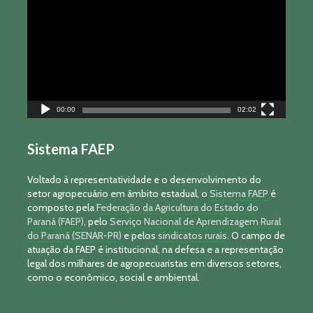
vídeo
00:00
02:02
Sistema FAEP
Voltado à representatividade e o desenvolvimento do
setor agropecuário em âmbito estadual, o
Sistema FAEP
é
composto pela
Federação da Agricultura do Estado do
Paraná (FAEP)
, pelo
Serviço Nacional de Aprendizagem Rural
do Paraná (SENAR-PR)
e pelos
sindicatos rurais
. O campo de
atuação da FAEP é institucional, na defesa e a representação
legal dos milhares de agropecuaristas em diversos setores,
como o econômico, social e ambiental.