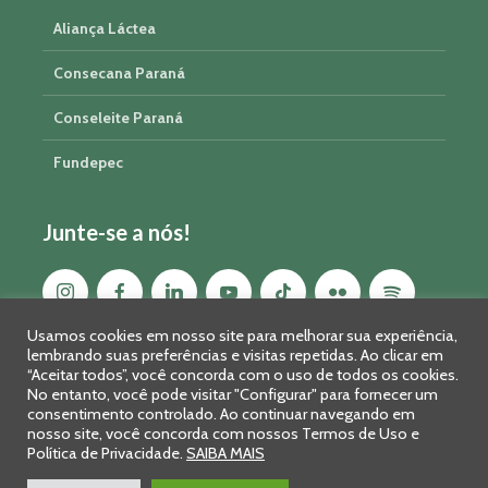
Aliança Láctea
Consecana Paraná
Conseleite Paraná
Fundepec
Junte-se a nós!
Usamos cookies em nosso site para melhorar sua experiência,
lembrando suas preferências e visitas repetidas. Ao clicar em
“Aceitar todos”, você concorda com o uso de todos os cookies.
No entanto, você pode visitar "Configurar" para fornecer um
consentimento controlado. Ao continuar navegando em
nosso site, você concorda com nossos Termos de Uso e
Política de Privacidade.
SAIBA MAIS
Sistema FAEP/SENAR-PR © 2026 · R. Marechal Deodoro, 450, 14º
andar - Curitiba - PR - CEP: 80010-010 - Fone: 41 2169-7988/2106-