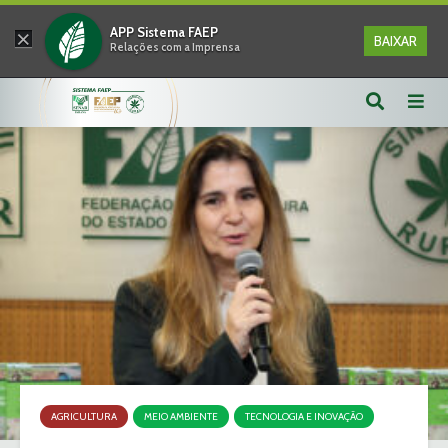
×
APP Sistema FAEP
BAIXAR
Relações com a Imprensa
AGRICULTURA
MEIO AMBIENTE
TECNOLOGIA E INOVAÇÃO