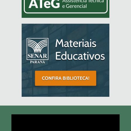
Tocador
de
vídeo