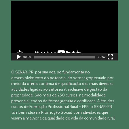
Tocador
de
vídeo
00:00
00:52
O SENAR-PR, por sua vez, se fundamenta no
desenvolvimento do potencial do setor agropecuário por
meio da oferta contínua de qualificação das mais diversas
atividades ligadas ao setor rural, inclusive de gestão da
propriedade. São mais de 250 cursos, na modalidade
presencial, todos de forma gratuita e certificada. Além dos
cursos de Formação Profissional Rural – FPR, o SENAR-PR
também atua na Promoção Social, com atividades que
visam a melhoria da qualidade de vida da comunidade rural.