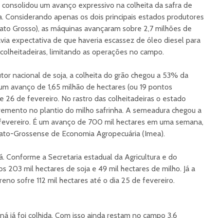
l consolidou um avanço expressivo na colheita da safra de
ha. Considerando apenas os dois principais estados produtores
ato Grosso), as máquinas avançaram sobre 2,7 milhões de
ia expectativa de que haveria escassez de óleo diesel para
colheitadeiras, limitando as operações no campo.
or nacional de soja, a colheita do grão chegou a 53% da
um avanço de 1,65 milhão de hectares (ou 19 pontos
 e 26 de fevereiro. No rastro das colheitadeiras o estado
remento no plantio do milho safrinha. A semeadura chegou a
 fevereiro. É um avanço de 700 mil hectares em uma semana,
Mato-Grossense de Economia Agropecuária (Imea).
á. Conforme a Secretaria estadual da Agricultura e do
 203 mil hectares de soja e 49 mil hectares de milho. Já a
reno sofre 112 mil hectares até o dia 25 de fevereiro.
ná já foi colhida. Com isso ainda restam no campo 3,6