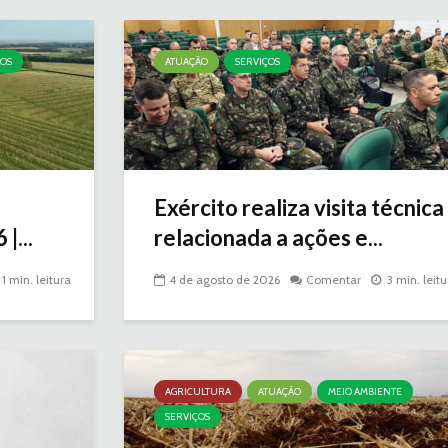
ÇOS
ATUAÇÃO
SERVIÇOS
Exército realiza visita técnica
|...
relacionada a ações e...
1 min. leitura
4 de agosto de 2026
Comentar
3 min. leitu
AGRICULTURA
ATUAÇÃO
MEIO AMBIENTE
SERVIÇOS