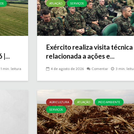
ÇOS
ATUAÇÃO
SERVIÇOS
Exército realiza visita técnica
|...
relacionada a ações e...
1 min. leitura
4 de agosto de 2026
Comentar
3 min. leitu
AGRICULTURA
ATUAÇÃO
MEIO AMBIENTE
SERVIÇOS