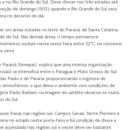
 e no Rio Grande do Sul. Deve chover nos três estados até
xceção de domingo (11/12), quando o Rio Grande do Sul será
eca no decorrer do dia.
er em áreas isoladas no leste do Paraná, de Santa Catarina,
nde do Sul. Nas demais áreas, o tempo permanece
rmômetros oscilam nesta sexta-feira entre 32°C, no noroeste
e serra.
 Paraná (Simepar), explica que uma intensa organização
essão) se intensifica entre o Paraguai e Mato Grosso do Sul,
São Paulo e do Paraná, proporcionando o ingresso de
s atmosféricos, o que deixa o ambiente com condições de
sta Paulo Barbieri, na imagem do satélite observa-se muita
s do Sul.
uvas fracas nas regiões sul, Campos Gerais, Norte Pioneiro e
ina no estado nesta sexta-feira e há condição de chuva a
me acumulado nas regiões sul e oeste deve ser bastante