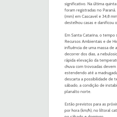
significativo. Na última quinta
foram registradas no Paraná
(mm) em Cascavel e 34,8 mm 
destelhou casas e danificou o
Em Santa Catarina, o tempo 
Recursos Ambientais e de Hid
influência de uma massa de 
decorrer dos dias, a nebulosi
rápida elevação da temperatu
chuva com trovoadas devem o
estendendo até a madrugada 
descarta a possibilidade de 
sábado, a condição de instabili
planalto norte.
Estão previstos para as próx
por hora (km/h), no liltoral 
no sábado e domingo.