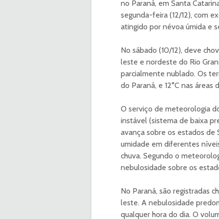
no Paraná, em Santa Catarina
segunda-feira (12/12), com e
atingido por névoa úmida e s
No sábado (10/12), deve chov
leste e nordeste do Rio Gra
parcialmente nublado. Os te
do Paraná, e 12°C nas áreas d
O serviço de meteorologia do
instável (sistema de baixa pr
avança sobre os estados de 
umidade em diferentes nívei
chuva. Segundo o meteorologi
nebulosidade sobre os estado
No Paraná, são registradas ch
leste. A nebulosidade predom
qualquer hora do dia. O volu