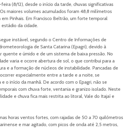
-feira (8/12), desde o início da tarde, chuvas significativas
. Os maiores volumes acumulados foram 48,8 milímetros
em Pinhais. Em Francisco Beltrão, um forte temporal
 estádio da cidade.
segue instável, segundo o Centro de Informações de
rometeorologia de Santa Catarina (Epagri), devido à
ar quente e úmido e de um sistema de baixa pressão. No
dade varia e ocorre abertura de sol, o que contribui para a
ra e a formação de núcleos de instabilidade. Pancadas de
correr especialmente entre a tarde e a noite, se
e o início da manhã. De acordo com o Epagri, não se
temporais com chuva forte, ventania e granizo isolado. Neste
dade e chuva fica mais restrita ao litoral, Vale do Itajaí e
imas horas ventos fortes, com rajadas de 50 a 70 quilômetros
catarinense e mar agitado, com picos de onda até 2,5 metros,