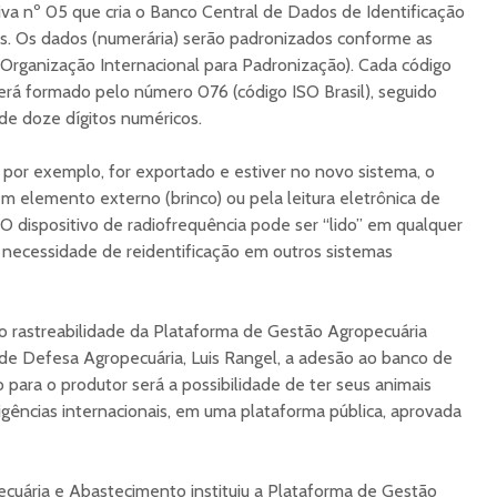
tiva nº 05 que cria o Banco Central de Dados de Identificação
es. Os dados (numerária) serão padronizados conforme as
 Organização Internacional para Padronização). Cada código
será formado pelo número 076 (código ISO Brasil), seguido
de doze dígitos numéricos.
por exemplo, for exportado e estiver no novo sistema, o
em elemento externo (brinco) ou pela leitura eletrônica de
. O dispositivo de radiofrequência pode ser “lido” em qualquer
necessidade de reidentificação em outros sistemas
o rastreabilidade da Plataforma de Gestão Agropecuária
de Defesa Agropecuária, Luis Rangel, a adesão ao banco de
 para o produtor será a possibilidade de ter seus animais
igências internacionais, em uma plataforma pública, aprovada
Pecuária e Abastecimento instituiu a Plataforma de Gestão