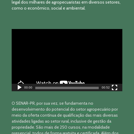
legal dos milhares de agropecuaristas em diversos setores,
como o econômico, social e ambiental.
Tocador
de
vídeo
00:00
00:52
O SENAR-PR, por sua vez, se fundamenta no
desenvolvimento do potencial do setor agropecuário por
meio da oferta contínua de qualificação das mais diversas
atividades ligadas ao setor rural, inclusive de gestão da
propriedade. São mais de 250 cursos, na modalidade
presencial, todos de forma gratuita e certificada. Além dos