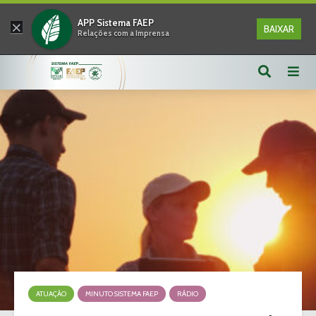
×
APP Sistema FAEP
BAIXAR
Relações com a Imprensa
ATUAÇÃO
MINUTO SISTEMA FAEP
RÁDIO