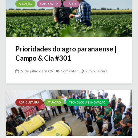
ATUAÇÃO
CAMPO & CIA
RÁDIO
Prioridades do agro paranaense |
Campo & Cia #301
27 de julho de 2026
Comentar
2 min. leitura
AGRICULTURA
ATUAÇÃO
TECNOLOGIA E INOVAÇÃO