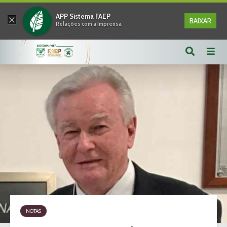
×
APP Sistema FAEP
BAIXAR
Relações com a Imprensa
NOTAS