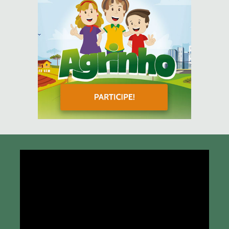
Tocador
de
vídeo