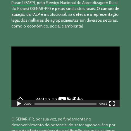
Paraná (FAEP)
, pelo
Serviço Nacional de Aprendizagem Rural
do Paraná (SENAR-PR)
e pelos
sindicatos rurais
. O campo de
atuação da FAEP é institucional, na defesa e a representação
legal dos milhares de agropecuaristas em diversos setores,
como o econômico, social e ambiental.
Tocador
de
vídeo
00:00
00:52
O SENAR-PR, por sua vez, se fundamenta no
desenvolvimento do potencial do setor agropecuário por
meio da oferta contínua de qualificação das mais diversas