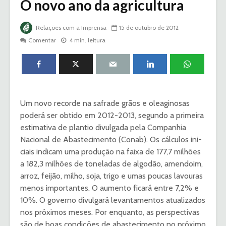
O novo ano da agricultura
Relações com a Imprensa
15 de outubro de 2012
Comentar
4 min. leitura
Um novo recorde na safrade grãos e oleagino­sas
poderá ser obtido em 2012-2013, se­gundo a primeira
estimativa de plantio divulgada pela Companhia
Nacional de Abastecimen­to (Conab). Os cálculos ini­
ciais indicam uma produção na faixa de 177,7 milhões
a 182,3 milhões de toneladas de algo­dão, amendoim,
arroz, feijão, milho, soja, trigo e umas pou­cas lavouras
menos importan­tes. O aumento ficará entre 7,2% e
10%. O governo divulga­rá levantamentos atualizados
nos próximos meses. Por en­quanto, as perspectivas
são de boas condições de abasteci­mento no próximo