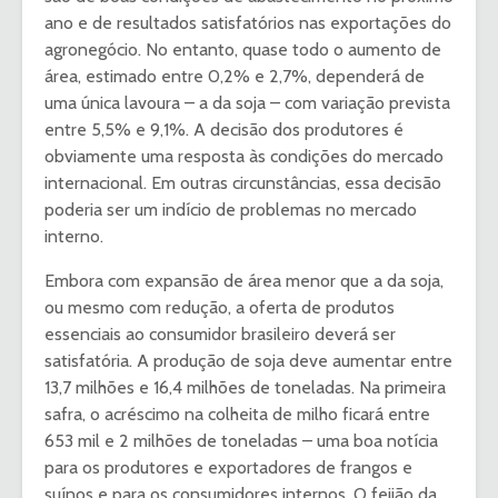
ano e de re­sultados satisfatórios nas ex­portações do
agronegócio. No entanto, quase todo o aumen­to de
área, estimado entre 0,2% e 2,7%, dependerá de
uma única lavoura – a da soja – com variação prevista
entre 5,5% e 9,1%. A decisão dos pro­dutores é
obviamente uma res­posta às condições do merca­do
internacional. Em outras circunstâncias, essa decisão
po­deria ser um indício de proble­mas no mercado
interno.
Embora com expansão de área menor que a da soja,
ou mesmo com redução, a oferta de produtos
essenciais ao con­sumidor brasileiro deverá ser
satisfatória. A produção de so­ja deve aumentar entre
13,7 mi­lhões e 16,4 milhões de tonela­das. Na primeira
safra, o acrés­cimo na colheita de milho fica­rá entre
653 mil e 2 milhões de toneladas – uma boa notícia
pa­ra os produtores e exportado­res de frangos e
suínos e para os consumidores internos. O feijão da