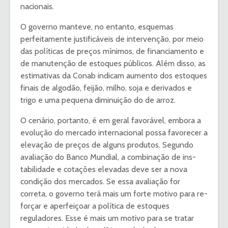
nacionais.
O governo manteve, no en­tanto, esquemas
perfeitamen­te justificáveis de intervenção, por meio
das políticas de pre­ços mínimos, de financiamen­to e
de manutenção de esto­ques públicos. Além disso, as
estimativas da Conab indicam aumento dos estoques
finais de algodão, feijão, milho, soja e derivados e
trigo e uma peque­na diminuição do de arroz.
O cenário, portanto, é em ge­ral favorável, embora a
evolu­ção do mercado internacional possa favorecer a
elevação de preços de alguns produtos. Segundo
avaliação do Banco Mundial, a combinação de ins­
tabilidade e cotações elevadas deve ser a nova
condição dos mercados. Se essa avaliação for
correta, o governo terá mais um forte motivo para re­
forçar e aperfeiçoar a política de estoques
reguladores. Esse é mais um motivo para se tra­tar