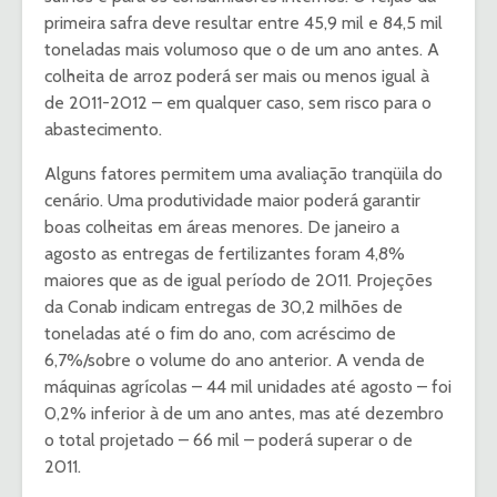
primeira safra deve re­sultar entre 45,9 mil e 84,5 mil
toneladas mais volumoso que o de um ano antes. A
colheita de arroz poderá ser mais ou menos igual à
de 2011-2012 – em qualquer caso, sem risco pa­ra o
abastecimento.
Alguns fatores permitem uma avaliação tranqüila do
ce­nário. Uma produtividade maior poderá garantir
boas co­lheitas em áreas menores. De janeiro a
agosto as entregas de fertilizantes foram 4,8%
maio­res que as de igual período de 2011. Projeções
da Conab indi­cam entregas de 30,2 milhões de
toneladas até o fim do ano, com acréscimo de
6,7%/sobre o volume do ano anterior. A venda de
máquinas agrícolas – 44 mil unidades até agosto – foi
0,2% inferior à de um ano antes, mas até dezembro
o to­tal projetado – 66 mil – poderá superar o de
2011.