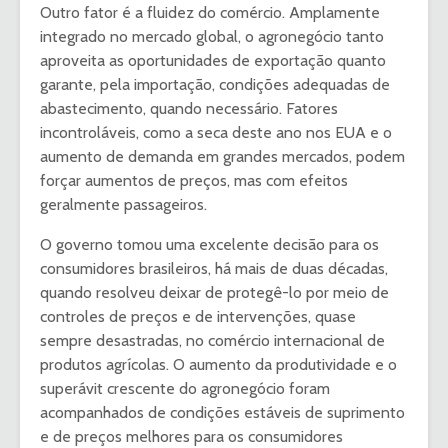
Outro fator é a fluidez do co­mércio. Amplamente
integrado no mercado global, o agronegó­cio tanto
aproveita as oportuni­dades de exportação quanto
ga­rante, pela importação, condi­ções adequadas de
abasteci­mento, quando necessário. Fa­tores
incontroláveis, como a se­ca deste ano nos EUA e o
aumento de demanda em grandes mercados, podem
forçar au­mentos de preços, mas com efeitos
geralmente passageiros.
O governo tomou uma exce­lente decisão para os
consumi­dores brasileiros, há mais de duas décadas,
quando resolveu deixar de protegê-lo por meio de
controles de preços e de in­tervenções, quase
sempre de­sastradas, no comércio interna­cional de
produtos agrícolas. O aumento da produtividade e o
superávit crescente do agrone­gócio foram
acompanhados de condições estáveis de supri­mento
e de preços melhores pa­ra os consumidores