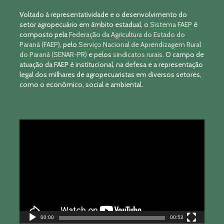
Voltado à representatividade e o desenvolvimento do
setor agropecuário em âmbito estadual, o
Sistema FAEP
é
composto pela
Federação da Agricultura do Estado do
Paraná (FAEP)
, pelo
Serviço Nacional de Aprendizagem Rural
do Paraná (SENAR-PR)
e pelos
sindicatos rurais
. O campo de
atuação da FAEP é institucional, na defesa e a representação
legal dos milhares de agropecuaristas em diversos setores,
como o econômico, social e ambiental.
Tocador
de
vídeo
00:00
00:52