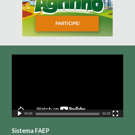
Tocador
de
vídeo
00:00
02:02
Sistema FAEP