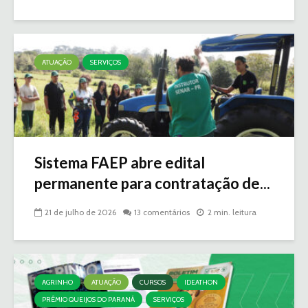
ATUAÇÃO
SERVIÇOS
Sistema FAEP abre edital
permanente para contratação de...
21 de julho de 2026
13 comentários
2 min. leitura
AGRINHO
ATUAÇÃO
CURSOS
IDEATHON
PRÊMIO QUEIJOS DO PARANÁ
SERVIÇOS