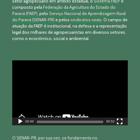
setor agropecuário em âmbito estadual, o
Sistema FAEP
é
composto pela
Federação da Agricultura do Estado do
Paraná (FAEP)
, pelo
Serviço Nacional de Aprendizagem Rural
do Paraná (SENAR-PR)
e pelos
sindicatos rurais
. O campo de
atuação da FAEP é institucional, na defesa e a representação
legal dos milhares de agropecuaristas em diversos setores,
como o econômico, social e ambiental.
Tocador
de
vídeo
00:00
00:52
O SENAR-PR, por sua vez, se fundamenta no