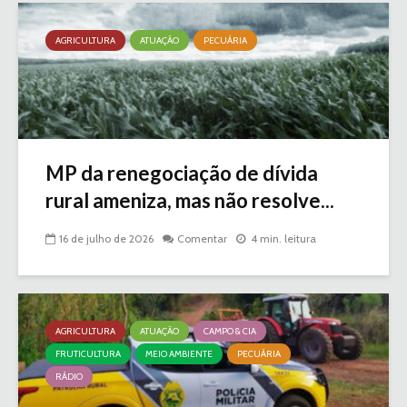
AGRICULTURA
ATUAÇÃO
PECUÁRIA
MP da renegociação de dívida
rural ameniza, mas não resolve...
16 de julho de 2026
Comentar
4 min. leitura
AGRICULTURA
ATUAÇÃO
CAMPO & CIA
FRUTICULTURA
MEIO AMBIENTE
PECUÁRIA
RÁDIO