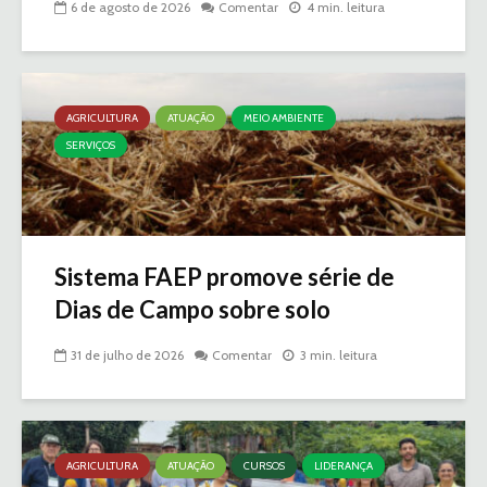
6 de agosto de 2026
Comentar
4 min. leitura
AGRICULTURA
ATUAÇÃO
MEIO AMBIENTE
SERVIÇOS
Sistema FAEP promove série de
Dias de Campo sobre solo
31 de julho de 2026
Comentar
3 min. leitura
AGRICULTURA
ATUAÇÃO
CURSOS
LIDERANÇA