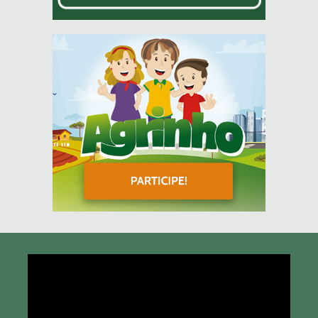
Tocador
de
vídeo