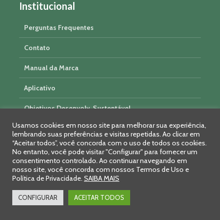
Institucional
Perguntas Frequentes
Contato
Manual da Marca
Aplicativo
Objetivos Desenvolv. Sustentável
Usamos cookies em nosso site para melhorar sua experiência,
Trabalhe Conosco
lembrando suas preferências e visitas repetidas. Ao clicar em
“Aceitar todos”, você concorda com o uso de todos os cookies.
Termos de Uso e Privacidade
No entanto, você pode visitar "Configurar" para fornecer um
consentimento controlado. Ao continuar navegando em
nosso site, você concorda com nossos Termos de Uso e
Política de Privacidade.
SAIBA MAIS
Parceiros
CONFIGURAR
ACEITAR TODOS
Aliança Láctea