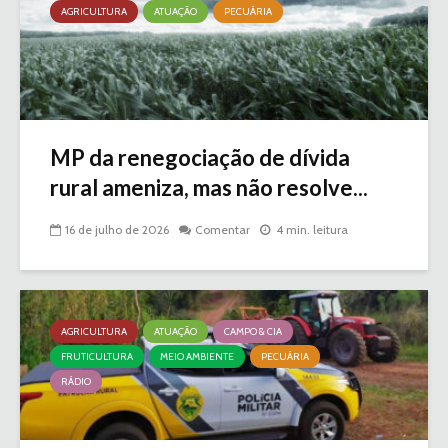
AGRICULTURA
ATUAÇÃO
PECUÁRIA
MP da renegociação de dívida
rural ameniza, mas não resolve...
16 de julho de 2026
Comentar
4 min. leitura
AGRICULTURA
ATUAÇÃO
CAMPO & CIA
FRUTICULTURA
MEIO AMBIENTE
PECUÁRIA
RÁDIO