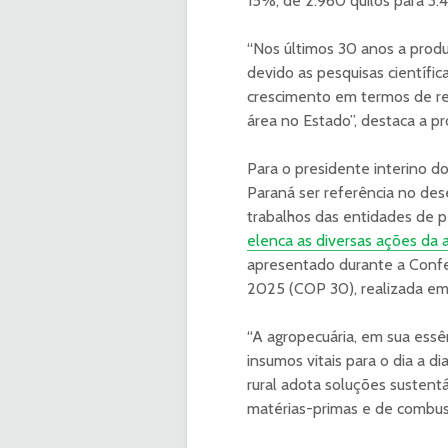
15%, de 2.960 quilos para 3.4
“Nos últimos 30 anos a prod
devido as pesquisas científic
crescimento em termos de r
área no Estado”, destaca a p
Para o presidente interino 
Paraná ser referência no des
trabalhos das entidades de p
elenca as diversas ações da
apresentado durante a Confe
2025 (COP 30), realizada e
“A agropecuária, em sua essê
insumos vitais para o dia a di
rural adota soluções sustentá
matérias-primas e de combus