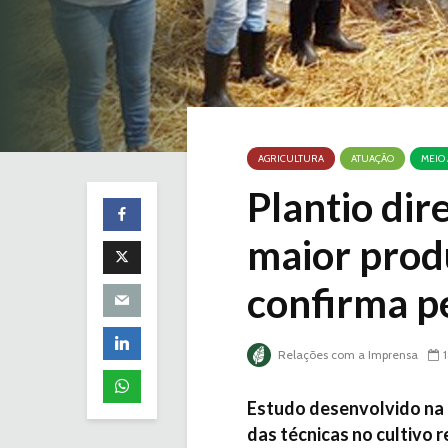
AGRICULTURA
ATUAÇÃO
MEIO
Plantio dir
maior prod
confirma p
Relações com a Imprensa
Estudo desenvolvido na 
das técnicas no cultivo