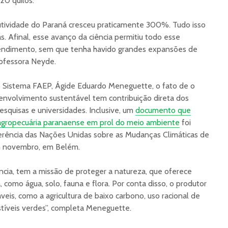
20 quilos.
utividade do Paraná cresceu praticamente 300%. Tudo isso
as. Afinal, esse avanço da ciência permitiu todo esse
endimento, sem que tenha havido grandes expansões de
rofessora Neyde.
do Sistema FAEP, Ágide Eduardo Meneguette, o fato de o
envolvimento sustentável tem contribuição direta dos
esquisas e universidades. Inclusive, um
documento que
 agropecuária paranaense em prol do meio ambiente
foi
rência das Nações Unidas sobre as Mudanças Climáticas de
m novembro, em Belém.
ncia, tem a missão de proteger a natureza, que oferece
a, como água, solo, fauna e flora. Por conta disso, o produtor
veis, como a agricultura de baixo carbono, uso racional de
tíveis verdes”, completa Meneguette.