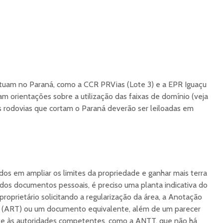
atuam no Paraná, como a CCR PRVias (Lote 3) e a EPR Iguaçu
am orientações sobre a utilização das faixas de domínio (veja
das rodovias que cortam o Paraná deverão ser leiloadas em
dos em ampliar os limites da propriedade e ganhar mais terra
m dos documentos pessoais, é preciso uma planta indicativa do
roprietário solicitando a regularização da área, a Anotação
a (ART) ou um documento equivalente, além de um parecer
nte às autoridades competentes, como a ANTT, que não há