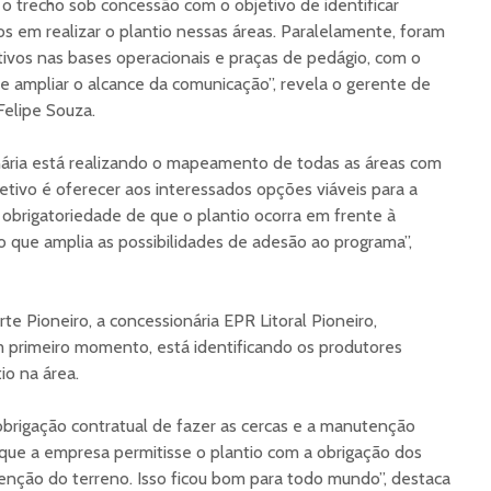
 o trecho sob concessão com o objetivo de identificar
os em realizar o plantio nessas áreas. Paralelamente, foram
ativos nas bases operacionais e praças de pedágio, com o
va e ampliar o alcance da comunicação”, revela o gerente de
Felipe Souza.
ária está realizando o mapeamento de todas as áreas com
jetivo é oferecer aos interessados opções viáveis para a
á obrigatoriedade de que o plantio ocorra em frente à
o que amplia as possibilidades de adesão ao programa”,
e Pioneiro, a concessionária EPR Litoral Pioneiro,
m primeiro momento, está identificando os produtores
tio na área.
obrigação contratual de fazer as cercas e a manutenção
que a empresa permitisse o plantio com a obrigação dos
nção do terreno. Isso ficou bom para todo mundo”, destaca