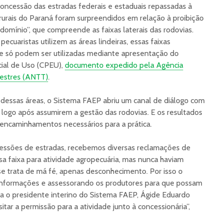
 concessão das estradas federais e estaduais repassadas à
s rurais do Paraná foram surpreendidos em relação à proibição
domínio”, que compreende as faixas laterais das rodovias.
ecuaristas utilizem as áreas lindeiras, essas faixas
e só podem ser utilizadas mediante apresentação do
ial de Uso (CPEU),
documento expedido pela Agência
restres (ANTT)
.
ão dessas áreas, o Sistema FAEP abriu um canal de diálogo com
 logo após assumirem a gestão das rodovias. E os resultados
 encaminhamentos necessários para a prática.
cessões de estradas, recebemos diversas reclamações de
sa faixa para atividade agropecuária, mas nunca haviam
 se trata de má fé, apenas desconhecimento. Por isso o
informações e assessorando os produtores para que possam
rva o presidente interino do Sistema FAEP, Ágide Eduardo
itar a permissão para a atividade junto à concessionária”,